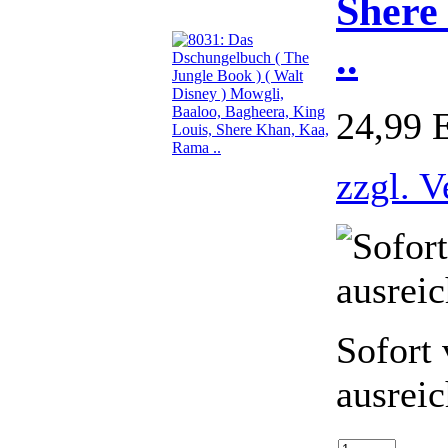
Shere
..
24,99
zzgl. 
Sofort 
ausrei