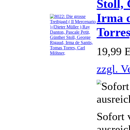
Stoll,
Irma d
Torre
19,99 
zzgl. V
Sofort 
ausreic