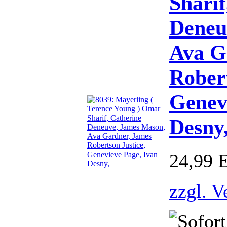
Sharif
Deneu
Ava G
Robert
Genev
Desny
24,99 
zzgl. V