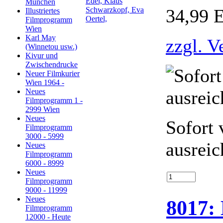
München
34,99 
Illustriertes
Filmprogramm
Wien
Karl May
zzgl. V
(Winnetou usw.)
Kivur und
Zwischendrucke
Neuer Filmkurier
Wien 1964 -
Neues
Filmprogramm 1 -
2999 Wien
Neues
Sofort 
Filmprogramm
3000 - 5999
ausreic
Neues
Filmprogramm
6000 - 8999
Neues
Filmprogramm
9000 - 11999
Neues
8017: 
Filmprogramm
12000 - Heute