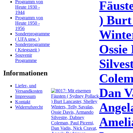
Fäuste
Programm von
Heute 1930 -
1944
) Burt
Programm von
Heute 1950 -
1956
Winter
Sonderprogramme
( UFA usw. )
Sonderprogramme
Ossie
( Kriegszeit )
Souvenir
Silves
Programme
Informationen
Colema
Liefer- und
Dan Va
Versandkosten
Impressum
Kontakt
Angel
Widerrufsrecht
Amelia