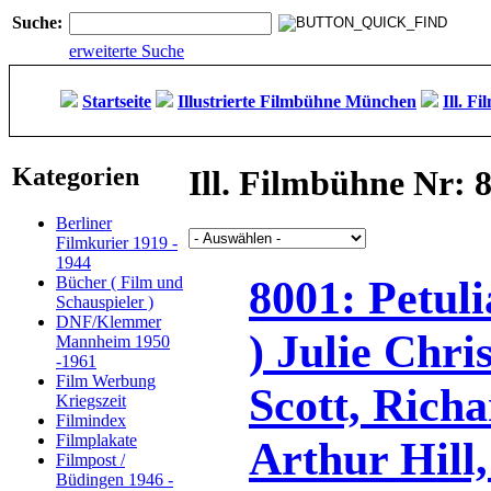
Suche:
erweiterte Suche
Startseite
Illustrierte Filmbühne München
Ill. F
Kategorien
Ill. Filmbühne Nr: 
Berliner
Filmkurier 1919 -
1944
8001: Petuli
Bücher ( Film und
Schauspieler )
DNF/Klemmer
) Julie Chri
Mannheim 1950
-1961
Film Werbung
Scott, Rich
Kriegszeit
Filmindex
Filmplakate
Arthur Hill,
Filmpost /
Büdingen 1946 -