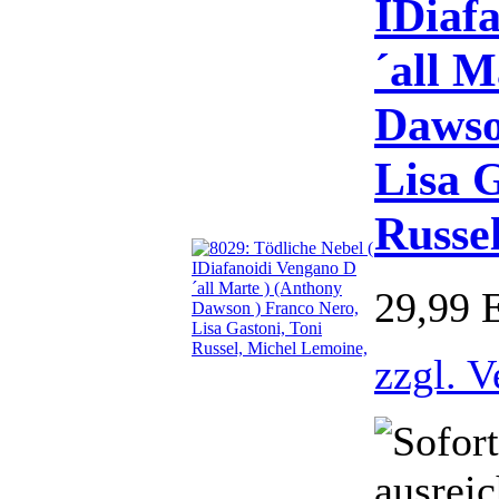
IDiaf
´all M
Dawso
Lisa G
Russe
29,99
zzgl. 