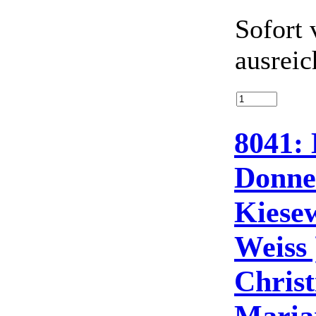
Sofort 
ausreic
8041: 
Donner
Kiesew
Weiss 
Christ
Maria