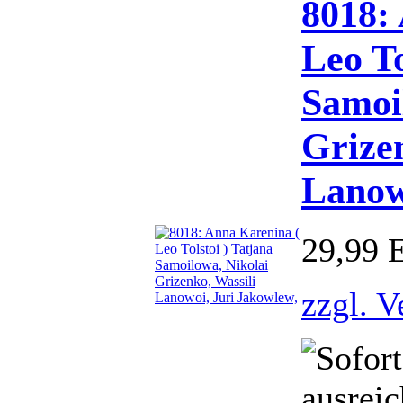
8018:
Leo To
Samoi
Grizen
Lanow
29,99
zzgl. V