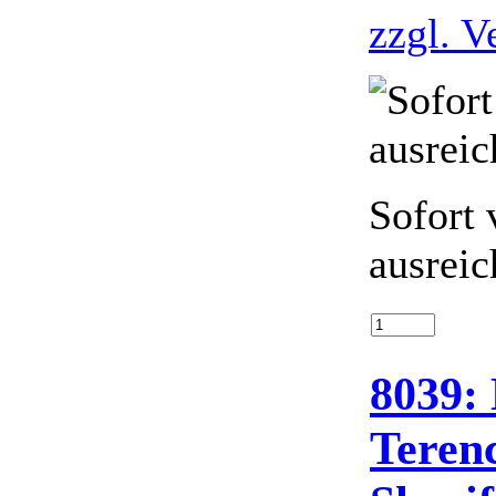
zzgl. V
Sofort 
ausreic
8039: 
Teren