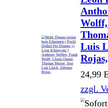
Antho
Wolff,
Thoma
Luis L
Rojas,
24,99 
zzgl. V