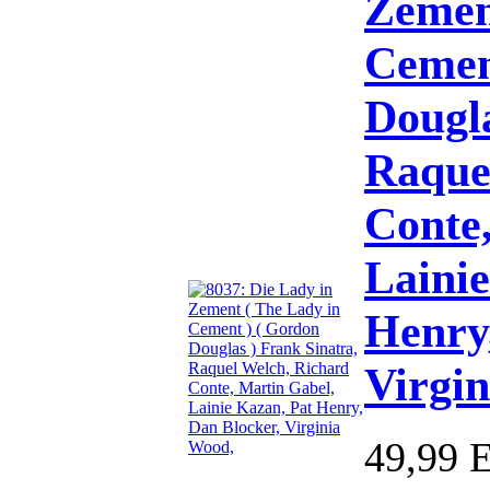
Zemen
Cemen
Dougla
Raque
Conte
Laini
Henry
Virgi
49,99 