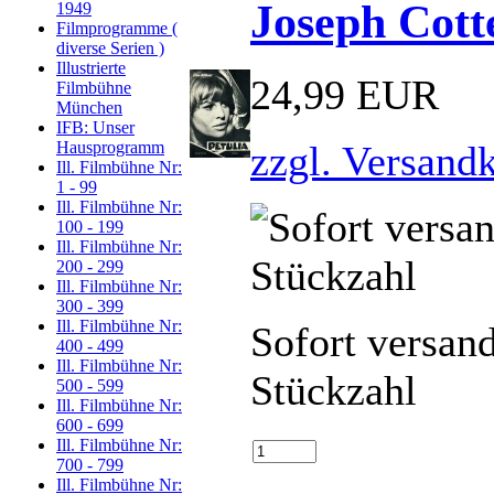
Joseph Cott
1949
Filmprogramme (
diverse Serien )
Illustrierte
24,99 EUR
Filmbühne
München
IFB: Unser
zzgl. Versand
Hausprogramm
Ill. Filmbühne Nr:
1 - 99
Ill. Filmbühne Nr:
100 - 199
Ill. Filmbühne Nr:
200 - 299
Ill. Filmbühne Nr:
300 - 399
Ill. Filmbühne Nr:
Sofort versan
400 - 499
Ill. Filmbühne Nr:
Stückzahl
500 - 599
Ill. Filmbühne Nr:
600 - 699
Ill. Filmbühne Nr:
700 - 799
Ill. Filmbühne Nr: