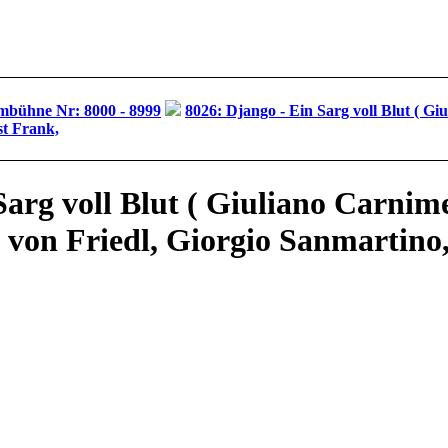
ilmbühne Nr: 8000 - 8999
8026: Django - Ein Sarg voll Blut ( Gi
st Frank,
Sarg voll Blut ( Giuliano Carnim
 von Friedl, Giorgio Sanmartino