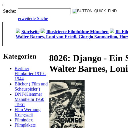
n
Suche:
erweiterte Suche
Startseite
Illustrierte Filmbühne München
Ill. F
Walter Barnes, Loni von Friedl, Giorgio Sanmartino, Hor
Kategorien
8026: Django - Ein 
Walter Barnes, Loni
Berliner
Filmkurier 1919 -
1944
Bücher ( Film und
Schauspieler )
DNF/Klemmer
Mannheim 1950
-1961
Film Werbung
Kriegszeit
Filmindex
Filmplakate