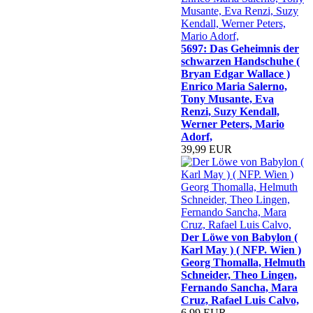
5697: Das Geheimnis der
schwarzen Handschuhe (
Bryan Edgar Wallace )
Enrico Maria Salerno,
Tony Musante, Eva
Renzi, Suzy Kendall,
Werner Peters, Mario
Adorf,
39,99 EUR
Der Löwe von Babylon (
Karl May ) ( NFP. Wien )
Georg Thomalla, Helmuth
Schneider, Theo Lingen,
Fernando Sancha, Mara
Cruz, Rafael Luis Calvo,
6,99 EUR