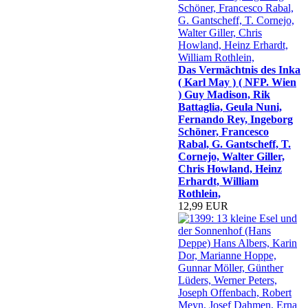
Das Vermächtnis des Inka
( Karl May ) ( NFP. Wien
) Guy Madison, Rik
Battaglia, Geula Nuni,
Fernando Rey, Ingeborg
Schöner, Francesco
Rabal, G. Gantscheff, T.
Cornejo, Walter Giller,
Chris Howland, Heinz
Erhardt, William
Rothlein,
12,99 EUR