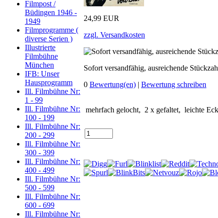
Filmpost /
Büdingen 1946 -
24,99 EUR
1949
Filmprogramme (
zzgl. Versandkosten
diverse Serien )
Illustrierte
Filmbühne
München
Sofort versandfähig, ausreichende Stückzah
IFB: Unser
Hausprogramm
0
Bewertung(en)
|
Bewertung schreiben
Ill. Filmbühne Nr:
1 - 99
Ill. Filmbühne Nr:
mehrfach gelocht, 2 x gefaltet, leichte Eck
100 - 199
Ill. Filmbühne Nr:
200 - 299
Ill. Filmbühne Nr:
300 - 399
Ill. Filmbühne Nr:
400 - 499
Ill. Filmbühne Nr:
500 - 599
Ill. Filmbühne Nr:
600 - 699
Ill. Filmbühne Nr: