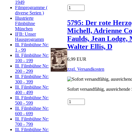
1949
Filmprogramme (
diverse Serien )
Illustrierte
5795: Der rote Herzo
Filmbühne
München
Michell, Adrienne Co
IFB: Unser
Faulds, Jean Lodge,
Hausprogramm
Ill. Filmbühne Nr:
Walter Ellis, D
1 - 99
Ill. Filmbühne Nr:
6,99 EUR
100 - 199
Ill. Filmbühne Nr:
zzgl. Versandkosten
200 - 299
Ill. Filmbühne Nr:
300 - 399
Ill. Filmbühne Nr:
Sofort versandfähig, ausreichende
400 - 499
Ill. Filmbühne Nr:
500 - 599
Ill. Filmbühne Nr:
600 - 699
Ill. Filmbühne Nr:
700 - 799
Ill. Filmbühne Nr: