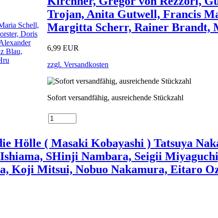
Kirchner, Gregor von Rezzori, Gu
Trojan, Anita Gutwell, Francis Ma
Margitta Scherr, Rainer Brandt,
6,99 EUR
zzgl. Versandkosten
Sofort versandfähig, ausreichende Stückzahl
die Hölle ( Masaki Kobayashi ) Tatsuya Na
shiama, SHinji Nambara, Seigii Miyaguchi
, Koji Mitsui, Nobuo Nakamura, Eitaro O