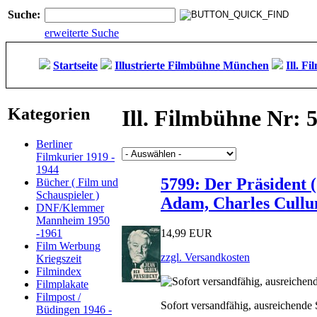
Suche:
erweiterte Suche
Startseite
Illustrierte Filmbühne München
Ill. F
Kategorien
Ill. Filmbühne Nr: 
Berliner
Filmkurier 1919 -
1944
5799: Der Präsident 
Bücher ( Film und
Schauspieler )
Adam, Charles Cullum
DNF/Klemmer
Mannheim 1950
14,99 EUR
-1961
Film Werbung
zzgl. Versandkosten
Kriegszeit
Filmindex
Filmplakate
Filmpost /
Sofort versandfähig, ausreichende
Büdingen 1946 -