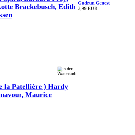
Gudrun Genest
Lotte Brackebusch, Edith
3,99 EUR
ksen
 la Patellière ) Hardy
znavour, Maurice