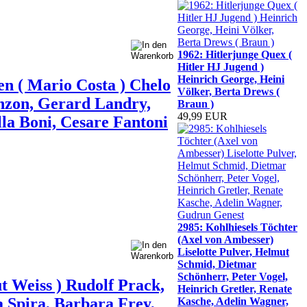
1962: Hitlerjunge Quex (
Hitler HJ Jugend )
Heinrich George, Heini
n ( Mario Costa ) Chelo
Völker, Berta Drews (
enzon, Gerard Landry,
Braun )
49,99 EUR
lla Boni, Cesare Fantoni
2985: Kohlhiesels Töchter
(Axel von Ambesser)
Liselotte Pulver, Helmut
Schmid, Dietmar
Schönherr, Peter Vogel,
t Weiss ) Rudolf Prack,
Heinrich Gretler, Renate
 Spira, Barbara Frey,
Kasche, Adelin Wagner,