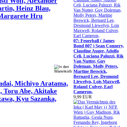
sti Wolf, Alexander
rtin, Heinz Blau,
 Margarete Hru
07: Feuerball ( James
Bond 007 ) Sean Connery,
Claudine Auger, Adolfo
Celi, Luciana Paluzzi, Rik
Van Nutter, Guy
Doleman, Molly Peters,
Martine Beswick,
Bernard Lee, Desmond
Llewelyn, Lois Maxwell,
kadai, Michiyo Aratama,
Roland Culver, Earl
, Toru Abe, Akitake
Cameron,
9,99 EUR
zawa, Kyu Sazanka,