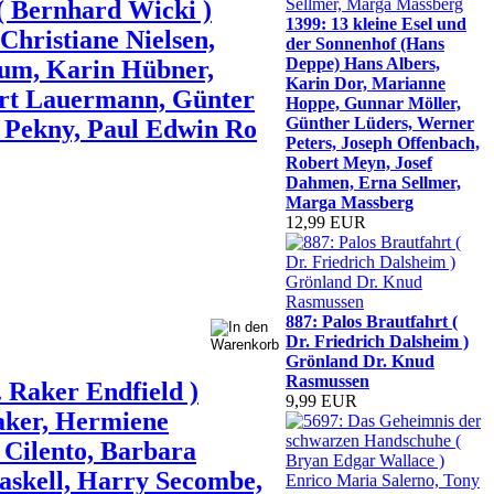
( Bernhard Wicki )
1399: 13 kleine Esel und
hristiane Nielsen,
der Sonnenhof (Hans
Deppe) Hans Albers,
hum, Karin Hübner,
Karin Dor, Marianne
urt Lauermann, Günter
Hoppe, Gunnar Möller,
Günther Lüders, Werner
 Pekny, Paul Edwin Ro
Peters, Joseph Offenbach,
Robert Meyn, Josef
Dahmen, Erna Sellmer,
Marga Massberg
12,99 EUR
887: Palos Brautfahrt (
Dr. Friedrich Dalsheim )
Grönland Dr. Knud
Rasmussen
. Raker Endfield )
9,99 EUR
aker, Hermiene
 Cilento, Barbara
Maskell, Harry Secombe,