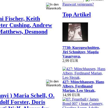
Passwort vergessen?
Top Artikel
i Fischer, Keith
Peter Cushing, Andrew
 Matthews, Desmond
7730: Kurzgeschnitten,
Jiri Schmitzer, Magda
Vasaryova,
2,99 EUR
427: Münchhausen, Hans
Albers, Ferdinand
Marian, Leo Slezak,
nyi ) Maria Schell, O.
14,99 EUR
olf Forster, Doris