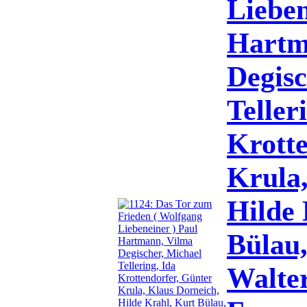
Lieben
Hartm
Degisc
Teller
Krotte
Krula,
Hilde 
Bülau
Walte