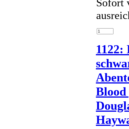
Sofort 
ausrei
1122: 
schwa
Abent
Blood 
Dougla
Haywa