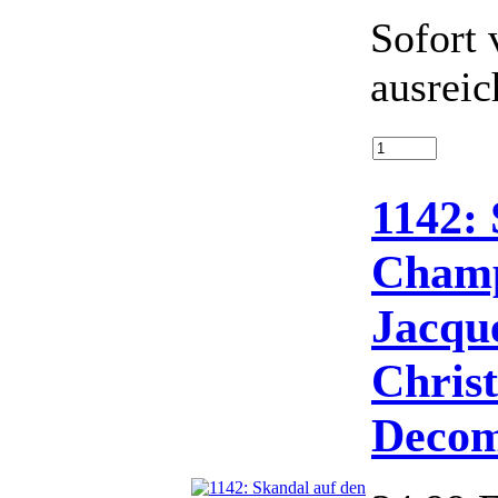
Sofort 
ausreic
1142: 
Champ
Jacque
Chris
Decom