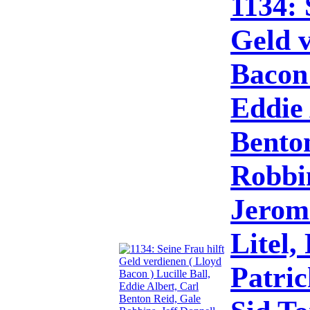
1134: 
Geld v
Bacon 
Eddie 
Bento
Robbin
Jerom
Litel
Patric