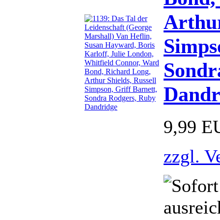
Arthur
Simpso
Sondr
Dandr
9,99 E
zzgl. V