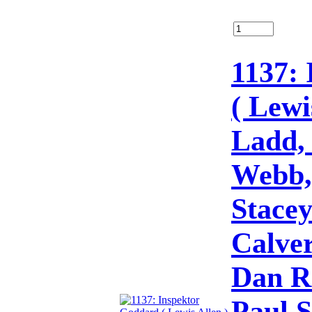
1137:
( Lewi
Ladd,
Webb,
Stacey
Calver
Dan Ri
Paul S