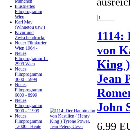
ausreic
München
Illustriertes
Filmprogramm
Wien
Karl May
(Winnetou usw.)
1114:
Kivur und
Zwischendrucke
Neuer Filmkurier
von Ka
Wien 1964 -
Neues
Filmprogramm 1 -
King 
2999 Wien
Neues
Jean P
Filmprogramm
3000 - 5999
Neues
Romer
Filmprogramm
6000 - 8999
Neues
John 
Filmprogramm
9000 - 11999
Neues
Filmprogramm
6,99 E
12000 - Heute