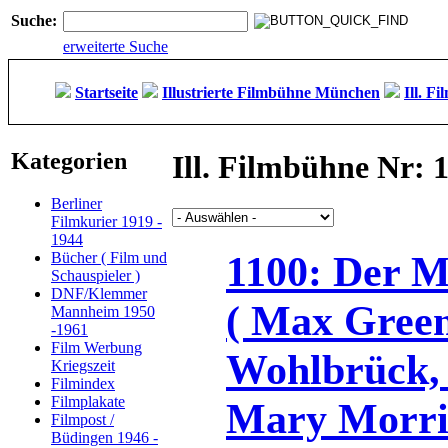
Suche:
erweiterte Suche
Startseite
Illustrierte Filmbühne München
Ill. F
Kategorien
Ill. Filmbühne Nr: 1
Berliner
Filmkurier 1919 -
1944
1100: Der 
Bücher ( Film und
Schauspieler )
DNF/Klemmer
( Max Green
Mannheim 1950
-1961
Film Werbung
Wohlbrück, 
Kriegszeit
Filmindex
Filmplakate
Mary Morris
Filmpost /
Büdingen 1946 -