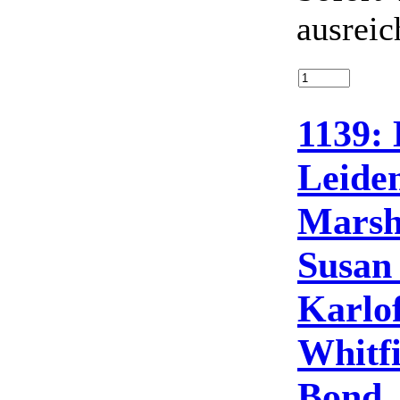
ausreic
1139: 
Leide
Marsha
Susan
Karlof
Whitf
Bond,