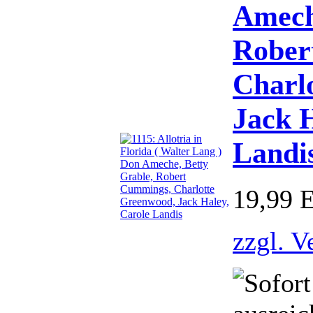
Amech
Rober
Charl
Jack H
Landi
19,99 
zzgl. V