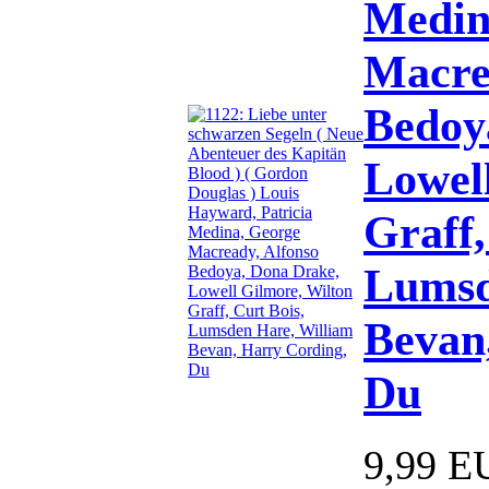
Medin
Macre
Bedoy
Lowel
Graff,
Lumsd
Bevan
Du
9,99 E