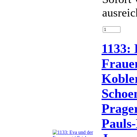
ausrei
1133:
Frauen
Kobler
Schoen
Prager
Pauls