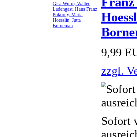
Franz
Hoessl
Born
9,99 E
zzgl. V
Sofort 
ausreic