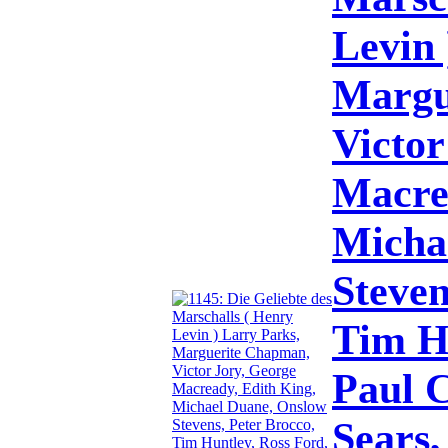
Levin 
Margu
Victor
Macre
Micha
Steven
Tim Hu
Paul 
Sears,