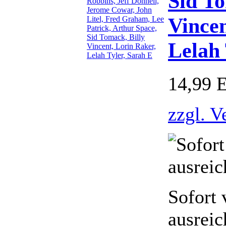
Sid To
Vincen
Lelah 
14,99 
zzgl. V
Sofort 
ausreic