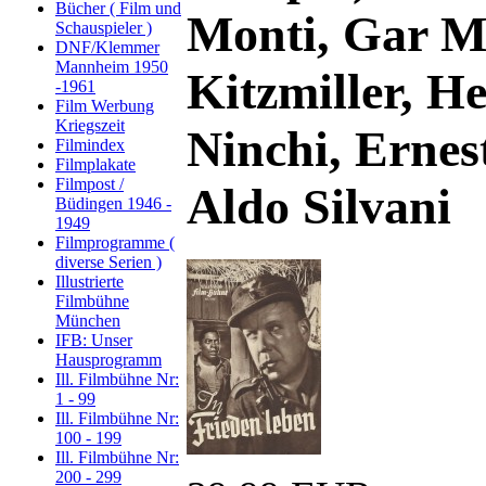
Bücher ( Film und
Monti, Gar M
Schauspieler )
DNF/Klemmer
Mannheim 1950
Kitzmiller, H
-1961
Film Werbung
Kriegszeit
Ninchi, Ernes
Filmindex
Filmplakate
Filmpost /
Aldo Silvani
Büdingen 1946 -
1949
Filmprogramme (
diverse Serien )
Illustrierte
Filmbühne
München
IFB: Unser
Hausprogramm
Ill. Filmbühne Nr:
1 - 99
Ill. Filmbühne Nr:
100 - 199
Ill. Filmbühne Nr:
200 - 299