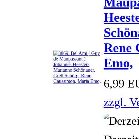
Maupa
Heest
Schöna
Rene 
Emo,
6,99 E
zzgl. V