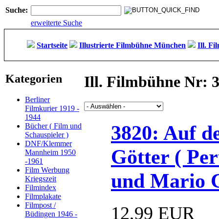
Suche:
erweiterte Suche
Startseite
Illustrierte Filmbühne München
Ill. F
Kategorien
Ill. Filmbühne Nr: 
Berliner
Filmkurier 1919 -
1944
3820: Auf d
Bücher ( Film und
Schauspieler )
DNF/Klemmer
Götter ( Per
Mannheim 1950
-1961
Film Werbung
und Mario C
Kriegszeit
Filmindex
Filmplakate
Filmpost /
12,99 EUR
Büdingen 1946 -