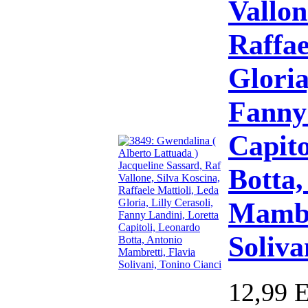
Vallon
Raffae
Gloria
Fanny 
Capito
Botta,
Mambr
Soliva
12,99 