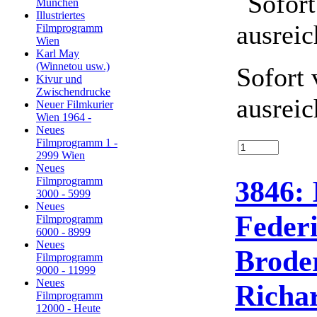
München
Illustriertes
Filmprogramm
Wien
Karl May
(Winnetou usw.)
Sofort 
Kivur und
Zwischendrucke
ausrei
Neuer Filmkurier
Wien 1964 -
Neues
Filmprogramm 1 -
2999 Wien
Neues
3846: 
Filmprogramm
3000 - 5999
Neues
Federi
Filmprogramm
6000 - 8999
Neues
Brode
Filmprogramm
9000 - 11999
Neues
Richa
Filmprogramm
12000 - Heute