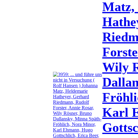
Matz,
Hathe
Riedm
Forste
Wily 
Dalla
Fröhli
Karl 
Gottsc