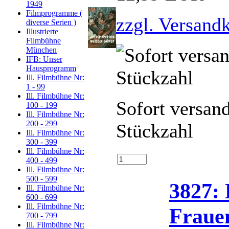
1949
Filmprogramme (
zzgl. Versand
diverse Serien )
Illustrierte
Filmbühne
München
IFB: Unser
Hausprogramm
Ill. Filmbühne Nr:
1 - 99
Ill. Filmbühne Nr:
Sofort versan
100 - 199
Ill. Filmbühne Nr:
200 - 299
Stückzahl
Ill. Filmbühne Nr:
300 - 399
Ill. Filmbühne Nr:
400 - 499
Ill. Filmbühne Nr:
500 - 599
3827: 
Ill. Filmbühne Nr:
600 - 699
Ill. Filmbühne Nr:
Fraue
700 - 799
Ill. Filmbühne Nr: