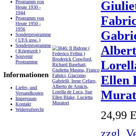
Giulie
Programm von
Heute 1930 -
1944
Fabri
Programm von
Heute 1950 -
1956
Gabrie
Sonderprogramme
( UFA usw. )
Sonderprogramme
Albert
( Kriegszeit )
Souvenir
Lorell
Programme
Informationen
Ellen 
Liefer- und
Murat
Versandkosten
Impressum
Kontakt
Widerrufsrecht
24,99 
zzgl. V