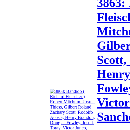
3863:
Fleisc
Mitch
Gilbe
Scott,
Henry
Fowley
Victor
Sanche