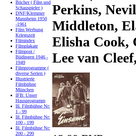
Bücher ( Film und
Perkins, Nevi
Schauspieler )
DNF/Klemmer
Mannheim 1950
Middleton, El
-1961
Film Werbung
Kriegszeit
Elisha Cook, 
Filmindex
Filmplakate
Filmpost /
Lee van Clee
Büdingen 1946 -
1949
Filmprogramme (
diverse Serien )
Illustrierte
Filmbühne
München
IFB: Unser
Hausprogramm
Ill. Filmbühne Nr:
1 - 99
Ill. Filmbühne Nr:
100 - 199
Ill. Filmbühne Nr:
200 - 299