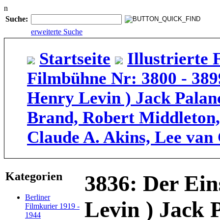
n
Suche:
erweiterte Suche
Startseite
Illustriert
Filmbühne Nr: 3800 - 389
Henry Levin ) Jack Palanc
Brand, Robert Middleton,
Claude A. Akins, Lee van
Kategorien
3836: Der Ei
Berliner
Levin ) Jack 
Filmkurier 1919 -
1944