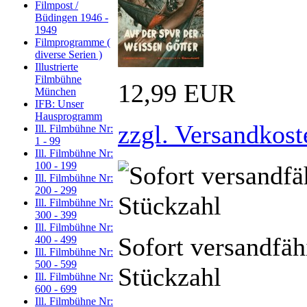
Filmpost /
Büdingen 1946 -
1949
Filmprogramme (
diverse Serien )
Illustrierte
Filmbühne
12,99 EUR
München
IFB: Unser
Hausprogramm
zzgl. Versandkost
Ill. Filmbühne Nr:
1 - 99
Ill. Filmbühne Nr:
100 - 199
Ill. Filmbühne Nr:
200 - 299
Ill. Filmbühne Nr:
300 - 399
Ill. Filmbühne Nr:
Sofort versandfäh
400 - 499
Ill. Filmbühne Nr:
500 - 599
Stückzahl
Ill. Filmbühne Nr:
600 - 699
Ill. Filmbühne Nr: