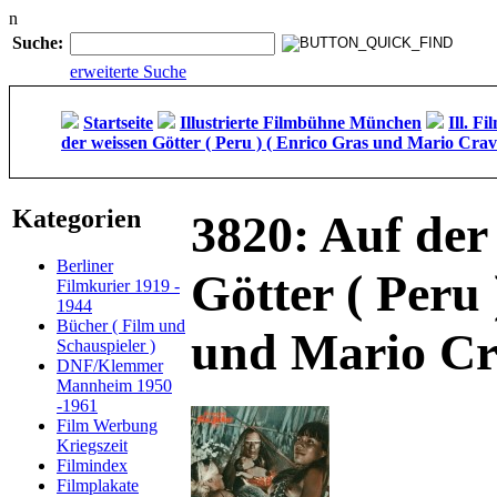
n
Suche:
erweiterte Suche
Startseite
Illustrierte Filmbühne München
Ill. F
der weissen Götter ( Peru ) ( Enrico Gras und Mario Crave
Kategorien
3820: Auf der
Berliner
Götter ( Peru 
Filmkurier 1919 -
1944
Bücher ( Film und
und Mario Cra
Schauspieler )
DNF/Klemmer
Mannheim 1950
-1961
Film Werbung
Kriegszeit
Filmindex
Filmplakate