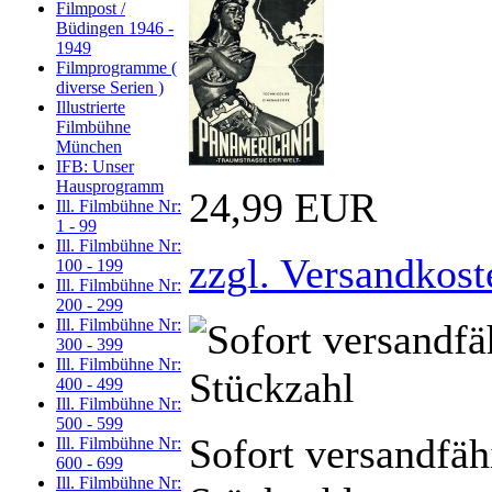
Filmpost /
Büdingen 1946 -
1949
Filmprogramme (
diverse Serien )
Illustrierte
Filmbühne
München
IFB: Unser
Hausprogramm
24,99 EUR
Ill. Filmbühne Nr:
1 - 99
Ill. Filmbühne Nr:
zzgl. Versandkost
100 - 199
Ill. Filmbühne Nr:
200 - 299
Ill. Filmbühne Nr:
300 - 399
Ill. Filmbühne Nr:
400 - 499
Ill. Filmbühne Nr:
500 - 599
Sofort versandfäh
Ill. Filmbühne Nr:
600 - 699
Ill. Filmbühne Nr: