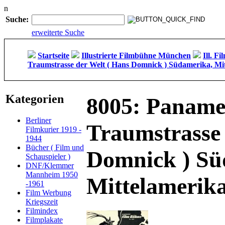
n
Suche:
erweiterte Suche
Startseite
Illustrierte Filmbühne München
Ill. F
Traumstrasse der Welt ( Hans Domnick ) Südamerika, Mit
Kategorien
8005: Paname
Berliner
Traumstrasse 
Filmkurier 1919 -
1944
Bücher ( Film und
Domnick ) Sü
Schauspieler )
DNF/Klemmer
Mannheim 1950
Mittelamerika
-1961
Film Werbung
Kriegszeit
Filmindex
Filmplakate