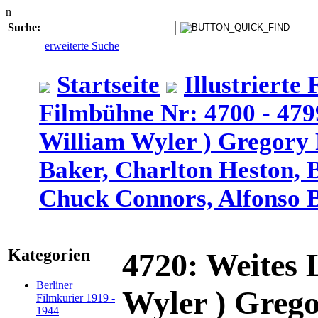
n
Suche:
erweiterte Suche
Startseite
Illustriert
Filmbühne Nr: 4700 - 479
William Wyler ) Gregory 
Baker, Charlton Heston, B
Chuck Connors, Alfonso 
Kategorien
4720: Weites 
Berliner
Wyler ) Grego
Filmkurier 1919 -
1944