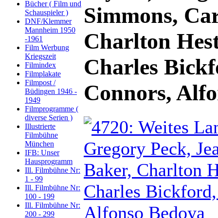
Bücher ( Film und
Simmons, Car
Schauspieler )
DNF/Klemmer
Mannheim 1950
Charlton Hest
-1961
Film Werbung
Kriegszeit
Charles Bick
Filmindex
Filmplakate
Filmpost /
Connors, Alf
Büdingen 1946 -
1949
Filmprogramme (
diverse Serien )
Illustrierte
Filmbühne
München
IFB: Unser
Hausprogramm
Ill. Filmbühne Nr:
1 - 99
Ill. Filmbühne Nr:
100 - 199
Ill. Filmbühne Nr:
200 - 299