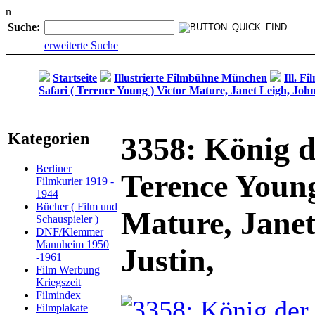
n
Suche:
erweiterte Suche
Startseite
Illustrierte Filmbühne München
Ill. F
Safari ( Terence Young ) Victor Mature, Janet Leigh, John
Kategorien
3358: König d
Berliner
Terence Young
Filmkurier 1919 -
1944
Bücher ( Film und
Mature, Janet
Schauspieler )
DNF/Klemmer
Mannheim 1950
Justin,
-1961
Film Werbung
Kriegszeit
Filmindex
Filmplakate