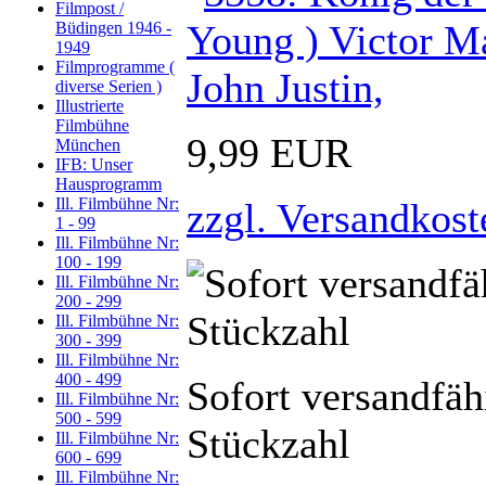
Filmpost /
Büdingen 1946 -
1949
Filmprogramme (
diverse Serien )
Illustrierte
Filmbühne
9,99 EUR
München
IFB: Unser
Hausprogramm
Ill. Filmbühne Nr:
zzgl. Versandkost
1 - 99
Ill. Filmbühne Nr:
100 - 199
Ill. Filmbühne Nr:
200 - 299
Ill. Filmbühne Nr:
300 - 399
Ill. Filmbühne Nr:
400 - 499
Sofort versandfäh
Ill. Filmbühne Nr:
500 - 599
Stückzahl
Ill. Filmbühne Nr:
600 - 699
Ill. Filmbühne Nr: