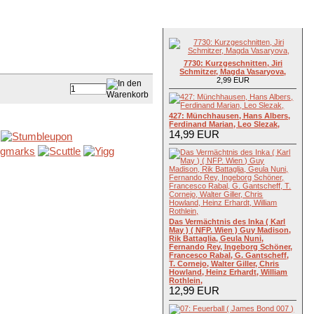
Top Artikel
7730: Kurzgeschnitten, Jiri
Schmitzer, Magda Vasaryova,
2,99 EUR
427: Münchhausen, Hans Albers,
Ferdinand Marian, Leo Slezak,
14,99 EUR
Das Vermächtnis des Inka ( Karl
May ) ( NFP. Wien ) Guy Madison,
Rik Battaglia, Geula Nuni,
Fernando Rey, Ingeborg Schöner,
Francesco Rabal, G. Gantscheff,
T. Cornejo, Walter Giller, Chris
Howland, Heinz Erhardt, William
Rothlein,
12,99 EUR