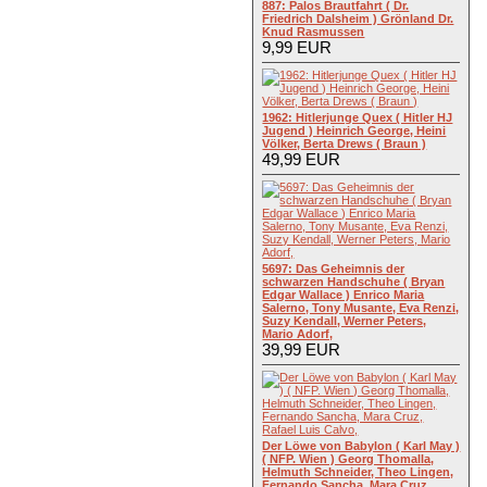
887: Palos Brautfahrt ( Dr.
Friedrich Dalsheim ) Grönland Dr.
Knud Rasmussen
9,99 EUR
1962: Hitlerjunge Quex ( Hitler HJ
Jugend ) Heinrich George, Heini
Völker, Berta Drews ( Braun )
49,99 EUR
5697: Das Geheimnis der
schwarzen Handschuhe ( Bryan
Edgar Wallace ) Enrico Maria
Salerno, Tony Musante, Eva Renzi,
Suzy Kendall, Werner Peters,
Mario Adorf,
39,99 EUR
Der Löwe von Babylon ( Karl May )
( NFP. Wien ) Georg Thomalla,
Helmuth Schneider, Theo Lingen,
Fernando Sancha, Mara Cruz,