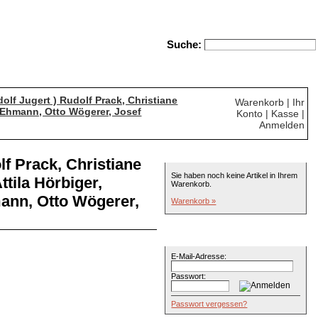
Suche:
erweiterte Suche
olf Jugert ) Rudolf Prack, Christiane
Warenkorb |
Ihr
l Ehmann, Otto Wögerer, Josef
Konto |
Kasse |
Anmelden
Warenkorb
lf Prack, Christiane
Sie haben noch keine Artikel in Ihrem
ttila Hörbiger,
Warenkorb.
ann, Otto Wögerer,
Warenkorb »
Willkommen zurück
E-Mail-Adresse:
Passwort:
Passwort vergessen?