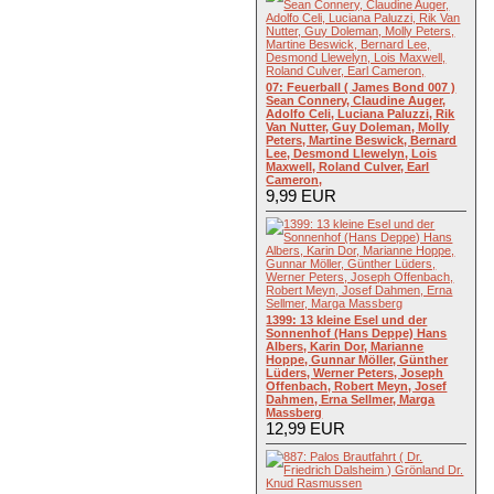
07: Feuerball ( James Bond 007 )
Sean Connery, Claudine Auger,
Adolfo Celi, Luciana Paluzzi, Rik
Van Nutter, Guy Doleman, Molly
Peters, Martine Beswick, Bernard
Lee, Desmond Llewelyn, Lois
Maxwell, Roland Culver, Earl
Cameron,
9,99 EUR
1399: 13 kleine Esel und der
Sonnenhof (Hans Deppe) Hans
Albers, Karin Dor, Marianne
Hoppe, Gunnar Möller, Günther
Lüders, Werner Peters, Joseph
Offenbach, Robert Meyn, Josef
Dahmen, Erna Sellmer, Marga
Massberg
12,99 EUR