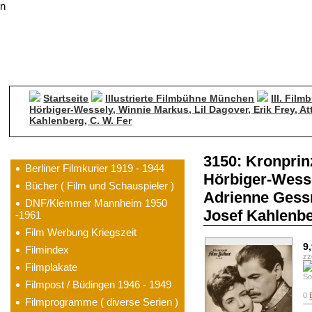
n
Startseite
Illustrierte Filmbühne München
Ill. Fil
Hörbiger-Wessely, Winnie Markus, Lil Dagover, Erik Frey, A
Kahlenberg, C. W. Fer
Kategorien
3150: Kronprinz
Berliner Filmkurier 1919 - 1944
Hörbiger-Wessel
Bücher ( Film und Schauspieler )
Adrienne Gessn
DNF/Klemmer Mannheim 1950
Josef Kahlenbe
-1961
Film Werbung Kriegszeit
9
Filmindex
zz
Filmplakate
So
Filmpost / Büdingen 1946 - 1949
0
Filmprogramme ( diverse Serien )