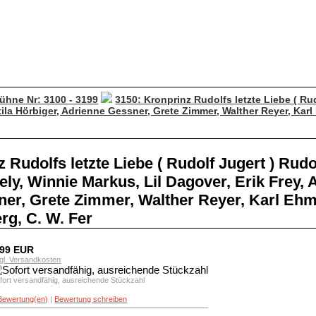
mbühne Nr: 3100 - 3199
3150: Kronprinz Rudolfs letzte Liebe ( Rud
ttila Hörbiger, Adrienne Gessner, Grete Zimmer, Walther Reyer, Kar
 Rudolfs letzte Liebe ( Rudolf Jugert ) Rudo
y, Winnie Markus, Lil Dagover, Erik Frey, A
er, Grete Zimmer, Walther Reyer, Karl Ehm
rg, C. W. Fer
,99 EUR
gl. Versandkosten
fort versandfähig, ausreichende Stückzahl
Bewertung(en)
|
Bewertung schreiben