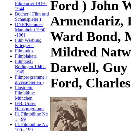
Ford ) John 
Filmkurier 1919 -
1944
Bücher ( Film und
Armendariz, H
Schauspieler )
DNF/Klemmer
Mannheim 1950
Ward Bond, 
-1961
Film Werbung
Kriegszeit
Mildred Natw
Filmindex
Filmplakate
Filmpost /
Darwell, Guy
Büdingen 1946 -
1949
Filmprogramme (
Ford, Charles
diverse Serien )
Illustrierte
Filmbühne
München
IFB: Unser
Hausprogramm
Ill. Filmbühne Nr:
1 - 99
Ill. Filmbühne Nr:
100 - 199