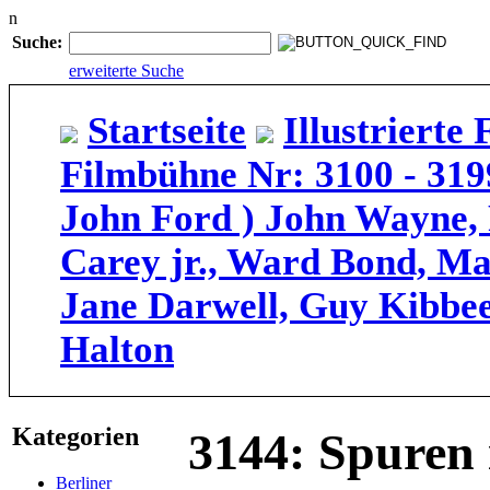
n
Suche:
erweiterte Suche
Startseite
Illustriert
Filmbühne Nr: 3100 - 319
John Ford ) John Wayne,
Carey jr., Ward Bond, M
Jane Darwell, Guy Kibbee
Halton
Kategorien
3144: Spuren
Berliner