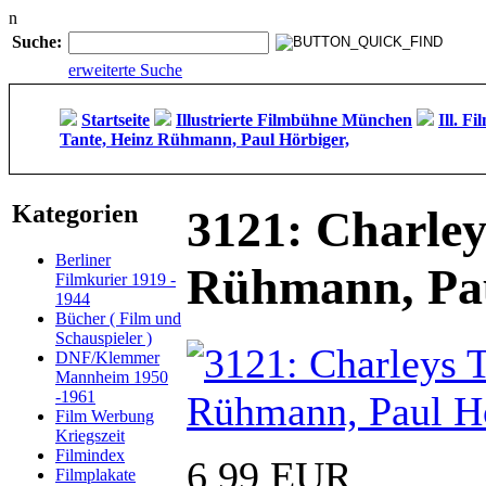
n
Suche:
erweiterte Suche
Startseite
Illustrierte Filmbühne München
Ill. F
Tante, Heinz Rühmann, Paul Hörbiger,
Kategorien
3121: Charley
Berliner
Rühmann, Pau
Filmkurier 1919 -
1944
Bücher ( Film und
Schauspieler )
DNF/Klemmer
Mannheim 1950
-1961
Film Werbung
Kriegszeit
Filmindex
6,99 EUR
Filmplakate