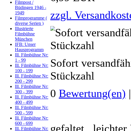
Filmpost /
Büdingen 1946 -
zzgl. Versandkost
1949
Filmprogramme (
diverse Serien )
Illustrierte
Filmbühne
München
IFB: Unser
Hausprogramm
Ill. Filmbühne Nr:
Sofort versandfäh
1 - 99
Ill. Filmbühne Nr:
100 - 199
Stückzahl
Ill. Filmbühne Nr:
200 - 299
Ill. Filmbühne Nr:
0
Bewertung(en)
300 - 399
Ill. Filmbühne Nr:
400 - 499
Ill. Filmbühne Nr:
500 - 599
Ill. Filmbühne Nr:
600 - 699
gefaltet, leichter
Ill. Filmbühne Nr: