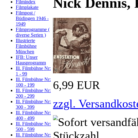
Nick Dennis, 
Filmindex
Filmplakate
Filmpost /
Büdingen 1946 -
1949
Filmprogramme (
diverse Serien )
Illustrierte
Filmbühne
München
IFB: Unser
Hausprogramm
Ill. Filmbühne Nr:
1 - 99
Ill. Filmbühne Nr:
6,99 EUR
100 - 199
Ill. Filmbühne Nr:
200 - 299
zzgl. Versandkost
Ill. Filmbühne Nr:
300 - 399
Ill. Filmbühne Nr:
400 - 499
Ill. Filmbühne Nr:
500 - 599
Ill. Filmbühne Nr: