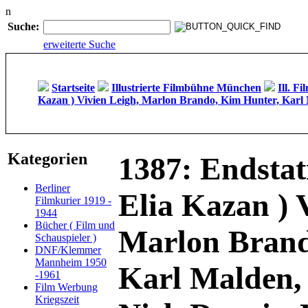
n
Suche:
erweiterte Suche
Startseite
Illustrierte Filmbühne München
Ill. F
Kazan ) Vivien Leigh, Marlon Brando, Kim Hunter, Karl 
Kategorien
1387: Endstat
Berliner
Elia Kazan ) 
Filmkurier 1919 -
1944
Bücher ( Film und
Marlon Brand
Schauspieler )
DNF/Klemmer
Mannheim 1950
Karl Malden,
-1961
Film Werbung
Kriegszeit