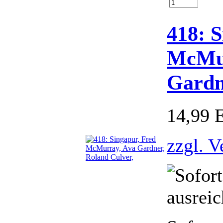
418: S
McMur
Gardn
14,99
zzgl. V