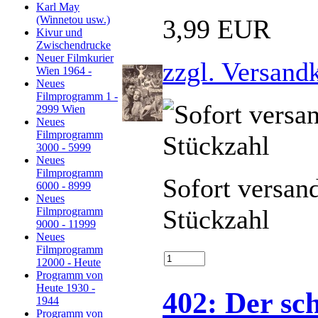
Karl May
(Winnetou usw.)
3,99 EUR
Kivur und
Zwischendrucke
Neuer Filmkurier
zzgl. Versand
Wien 1964 -
Neues
Filmprogramm 1 -
2999 Wien
Neues
Filmprogramm
3000 - 5999
Neues
Filmprogramm
Sofort versan
6000 - 8999
Neues
Stückzahl
Filmprogramm
9000 - 11999
Neues
Filmprogramm
12000 - Heute
Programm von
Heute 1930 -
402: Der sc
1944
Programm von