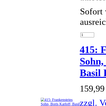
Sofort 
ausrei
415: 
Sohn, 
Basil
159,9
zzgl. 