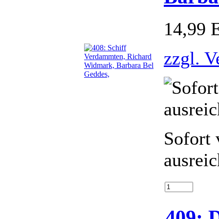
14,99
zzgl. V
Sofort 
ausrei
409: 