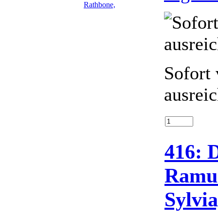
Sofort 
ausrei
416: 
Ramun
Sylvi