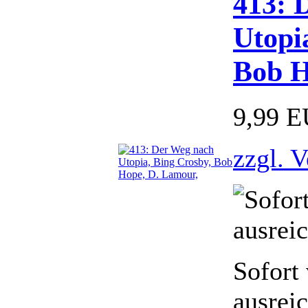
413: 
Utopi
Bob H
9,99 
zzgl. 
Sofort
ausrei