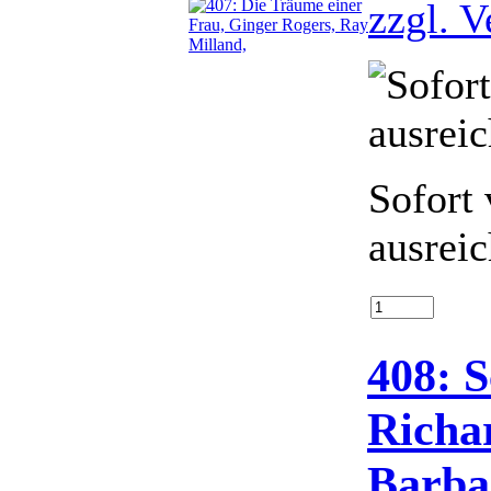
zzgl. 
Sofort 
ausrei
408: 
Richa
Barba