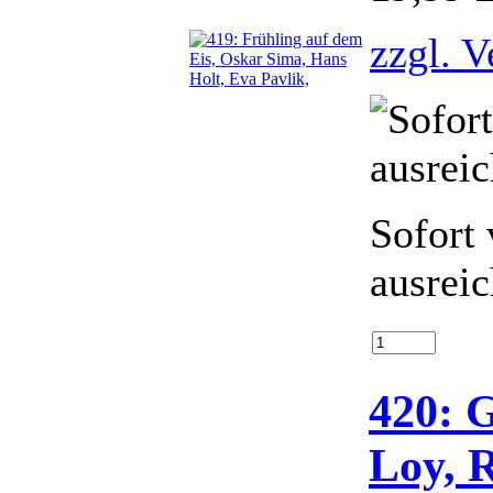
zzgl. 
Sofort 
ausrei
420: 
Loy, 