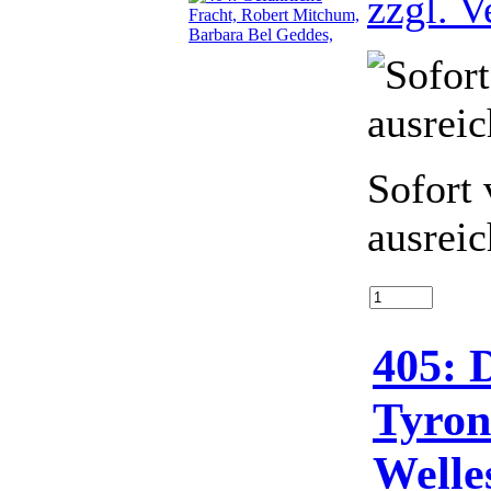
zzgl. V
Sofort 
ausrei
405: 
Tyron
Welle