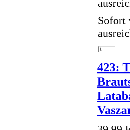
Sofort 
ausrei
423: T
Braut
Lataba
Vasza
39,99