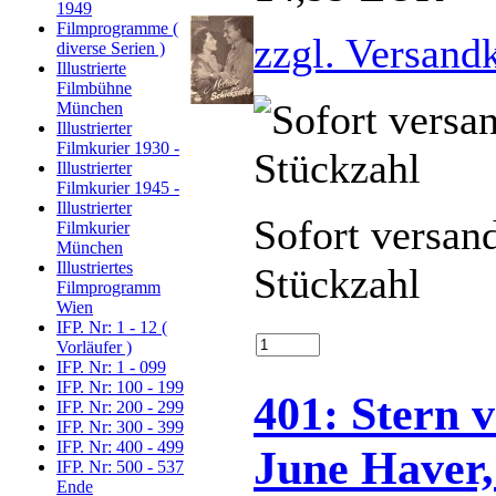
1949
Filmprogramme (
zzgl. Versand
diverse Serien )
Illustrierte
Filmbühne
München
Illustrierter
Filmkurier 1930 -
Illustrierter
Filmkurier 1945 -
Illustrierter
Sofort versan
Filmkurier
München
Illustriertes
Stückzahl
Filmprogramm
Wien
IFP. Nr: 1 - 12 (
Vorläufer )
IFP. Nr: 1 - 099
IFP. Nr: 100 - 199
401: Stern 
IFP. Nr: 200 - 299
IFP. Nr: 300 - 399
IFP. Nr: 400 - 499
June Haver,
IFP. Nr: 500 - 537
Ende