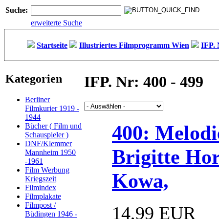
Suche:
erweiterte Suche
Startseite
Illustriertes Filmprogramm Wien
IFP. 
Kategorien
IFP. Nr: 400 - 499
Berliner
Filmkurier 1919 -
1944
400: Melodie
Bücher ( Film und
Schauspieler )
DNF/Klemmer
Brigitte Hor
Mannheim 1950
-1961
Film Werbung
Kowa,
Kriegszeit
Filmindex
Filmplakate
Filmpost /
14,99 EUR
Büdingen 1946 -