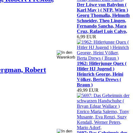
Der Löwe von Babylon (
Karl May ) ( NFP. Wien )
Georg Thomalla, Helmuth
Schneider, Theo Lingen,
Fernando Sancha, Mara
Cruz, Rafael Luis Calvo,
6,99 EUR
1962: Hitlerjunge Quex (
Bergman, Robert
Hitler HJ Jugend )
Heinrich George, Heini
Völker, Berta Drews (
Braun )
49,99 EUR
5697: Das Geheimnis der