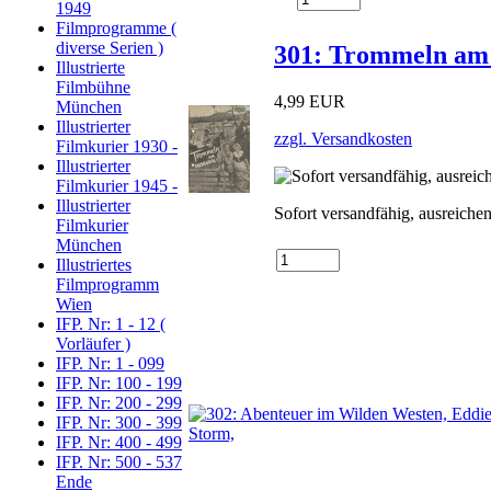
1949
Filmprogramme (
diverse Serien )
301: Trommeln am 
Illustrierte
Filmbühne
4,99 EUR
München
Illustrierter
zzgl. Versandkosten
Filmkurier 1930 -
Illustrierter
Filmkurier 1945 -
Illustrierter
Sofort versandfähig, ausreiche
Filmkurier
München
Illustriertes
Filmprogramm
Wien
IFP. Nr: 1 - 12 (
Vorläufer )
IFP. Nr: 1 - 099
IFP. Nr: 100 - 199
IFP. Nr: 200 - 299
IFP. Nr: 300 - 399
IFP. Nr: 400 - 499
IFP. Nr: 500 - 537
Ende