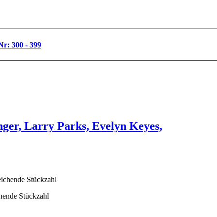
Nr: 300 - 399
nger, Larry Parks, Evelyn Keyes,
chende Stückzahl