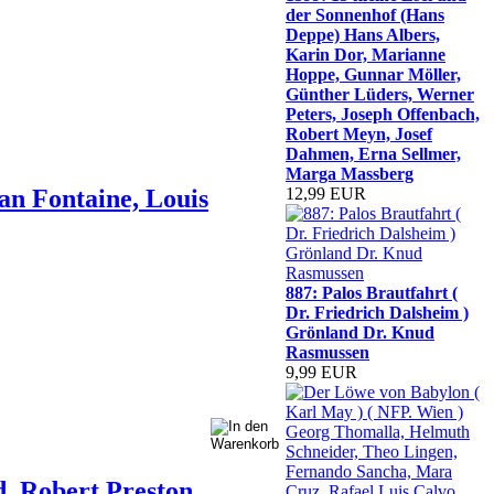
der Sonnenhof (Hans
Deppe) Hans Albers,
Karin Dor, Marianne
Hoppe, Gunnar Möller,
Günther Lüders, Werner
Peters, Joseph Offenbach,
Robert Meyn, Josef
Dahmen, Erna Sellmer,
Marga Massberg
an Fontaine, Louis
12,99 EUR
887: Palos Brautfahrt (
Dr. Friedrich Dalsheim )
Grönland Dr. Knud
Rasmussen
9,99 EUR
d, Robert Preston,