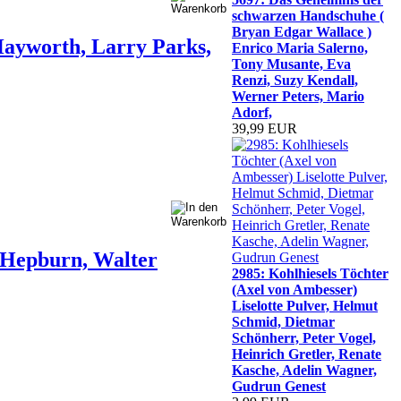
schwarzen Handschuhe (
Bryan Edgar Wallace )
 Hayworth, Larry Parks,
Enrico Maria Salerno,
Tony Musante, Eva
Renzi, Suzy Kendall,
Werner Peters, Mario
Adorf,
39,99 EUR
 Hepburn, Walter
2985: Kohlhiesels Töchter
(Axel von Ambesser)
Liselotte Pulver, Helmut
Schmid, Dietmar
Schönherr, Peter Vogel,
Heinrich Gretler, Renate
Kasche, Adelin Wagner,
Gudrun Genest