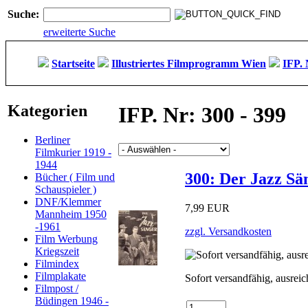
Suche:
erweiterte Suche
Startseite
Illustriertes Filmprogramm Wien
IFP. 
Kategorien
IFP. Nr: 300 - 399
Berliner
Filmkurier 1919 -
1944
300: Der Jazz Sä
Bücher ( Film und
Schauspieler )
DNF/Klemmer
7,99 EUR
Mannheim 1950
-1961
zzgl. Versandkosten
Film Werbung
Kriegszeit
Filmindex
Filmplakate
Sofort versandfähig, ausrei
Filmpost /
Büdingen 1946 -