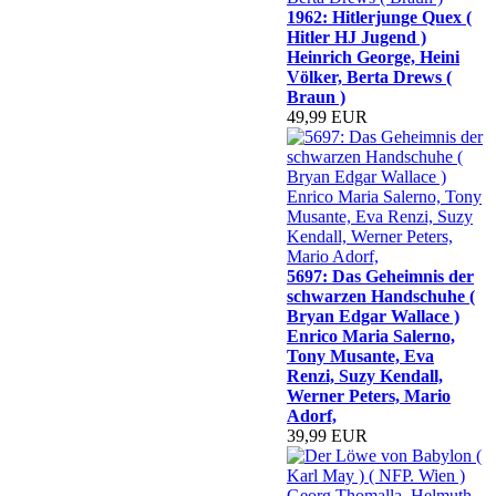
1962: Hitlerjunge Quex (
Hitler HJ Jugend )
Heinrich George, Heini
Völker, Berta Drews (
Braun )
49,99 EUR
5697: Das Geheimnis der
schwarzen Handschuhe (
Bryan Edgar Wallace )
Enrico Maria Salerno,
Tony Musante, Eva
Renzi, Suzy Kendall,
Werner Peters, Mario
Adorf,
39,99 EUR