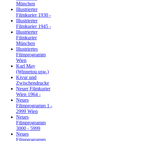
München
Illustrierter
Filmkurier 1930 -
Illustrierter
Filmkurier 1945 -
Illustrierter
Filmkurier
München
Illustriertes
Filmprogramm
Wien
Karl May
(Winnetou usw.)
Kivur und
Zwischendrucke
Neuer Filmkurier
Wien 1964 -
Neues
Filmprogramm 1 -
2999 Wien
Neues
Filmprogramm
3000 - 5999
Neues
Filmprogramm