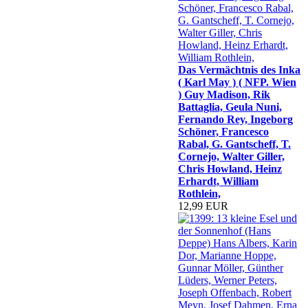
Das Vermächtnis des Inka
( Karl May ) ( NFP. Wien
) Guy Madison, Rik
Battaglia, Geula Nuni,
Fernando Rey, Ingeborg
Schöner, Francesco
Rabal, G. Gantscheff, T.
Cornejo, Walter Giller,
Chris Howland, Heinz
Erhardt, William
Rothlein,
12,99 EUR