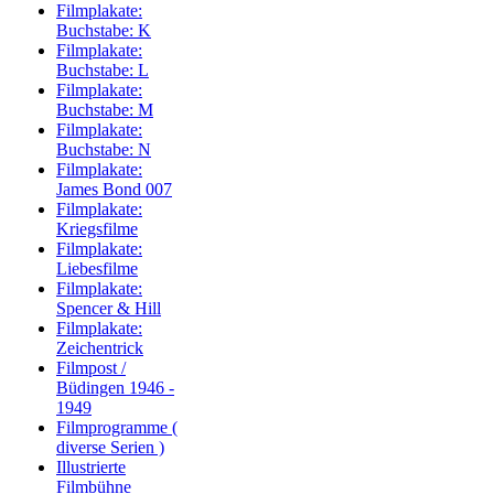
Filmplakate:
Buchstabe: K
Filmplakate:
Buchstabe: L
Filmplakate:
Buchstabe: M
Filmplakate:
Buchstabe: N
Filmplakate:
James Bond 007
Filmplakate:
Kriegsfilme
Filmplakate:
Liebesfilme
Filmplakate:
Spencer & Hill
Filmplakate:
Zeichentrick
Filmpost /
Büdingen 1946 -
1949
Filmprogramme (
diverse Serien )
Illustrierte
Filmbühne