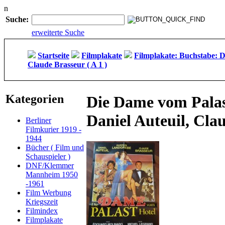
n
Suche:
erweiterte Suche
Startseite
Filmplakate
Filmplakate: Buchstabe: 
Claude Brasseur ( A 1 )
Kategorien
Die Dame vom Palas
Daniel Auteuil, Clau
Berliner
Filmkurier 1919 -
1944
Bücher ( Film und
Schauspieler )
DNF/Klemmer
Mannheim 1950
-1961
Film Werbung
Kriegszeit
Filmindex
Filmplakate