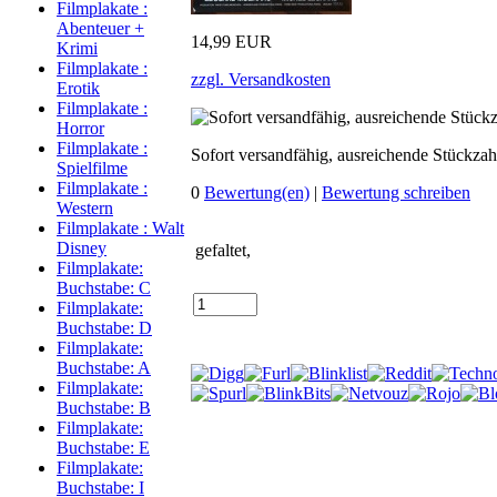
Filmplakate :
Abenteuer +
14,99 EUR
Krimi
Filmplakate :
zzgl. Versandkosten
Erotik
Filmplakate :
Horror
Filmplakate :
Sofort versandfähig, ausreichende Stückzah
Spielfilme
Filmplakate :
0
Bewertung(en)
|
Bewertung schreiben
Western
Filmplakate : Walt
Disney
gefaltet,
Filmplakate:
Buchstabe: C
Filmplakate:
Buchstabe: D
Filmplakate:
Buchstabe: A
Filmplakate:
Buchstabe: B
Filmplakate:
Buchstabe: E
Filmplakate:
Buchstabe: I