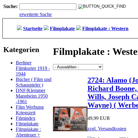
Suche:
erweiterte Suche
Startseite
Filmplakate
Filmplakate : Western
Kategorien
Filmplakate : West
Berliner
Filmkurier 1919 -
1944
2724: Alamo (J
Bücher ( Film und
Schauspieler )
Richard Boone, 
DNF/Klemmer
Wills, Joseph C
Mannheim 1950
-1961
Wayne) ( Werbe
Film Werbung
Kriegszeit
49,99 EUR
Filmindex
Filmplakate
zzgl. Versandkosten
Filmplakate :
Abenteuer +