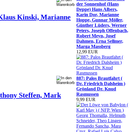
der Sonnenhof (Hans
Deppe) Hans Albers,
Karin Dor, Marianne
 Klaus Kinski, Marianne
Hoppe, Gunnar Möller,
Günther Lüders, Werner
Peters, Joseph Offenbach,
Robert Meyn, Josef
Dahmen, Erna Sellmer,
Marga Massberg
12,99 EUR
887: Palos Brautfahrt (
Dr. Friedrich Dalsheim )
Grönland Dr. Knud
thony Steffen, Mark
Rasmussen
9,99 EUR