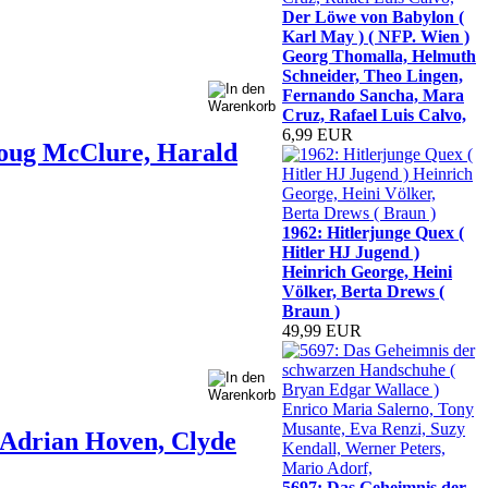
Der Löwe von Babylon (
Karl May ) ( NFP. Wien )
Georg Thomalla, Helmuth
Schneider, Theo Lingen,
Fernando Sancha, Mara
Cruz, Rafael Luis Calvo,
6,99 EUR
Doug McClure, Harald
1962: Hitlerjunge Quex (
Hitler HJ Jugend )
Heinrich George, Heini
Völker, Berta Drews (
Braun )
49,99 EUR
, Adrian Hoven, Clyde
5697: Das Geheimnis der