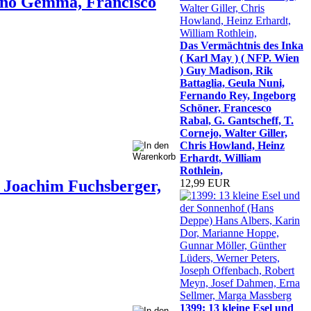
ano Gemma, Francisco
Das Vermächtnis des Inka
( Karl May ) ( NFP. Wien
) Guy Madison, Rik
Battaglia, Geula Nuni,
Fernando Rey, Ingeborg
Schöner, Francesco
Rabal, G. Gantscheff, T.
Cornejo, Walter Giller,
Chris Howland, Heinz
Erhardt, William
Rothlein,
, Joachim Fuchsberger,
12,99 EUR
1399: 13 kleine Esel und