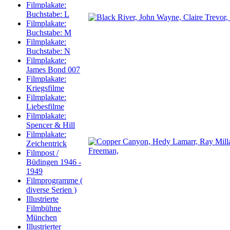
Filmplakate:
Buchstabe: L
Filmplakate:
Buchstabe: M
Filmplakate:
Buchstabe: N
Filmplakate:
James Bond 007
Filmplakate:
Kriegsfilme
Filmplakate:
Liebesfilme
Filmplakate:
Spencer & Hill
Filmplakate:
Zeichentrick
Filmpost /
Büdingen 1946 -
1949
Filmprogramme (
diverse Serien )
Illustrierte
Filmbühne
München
Illustrierter