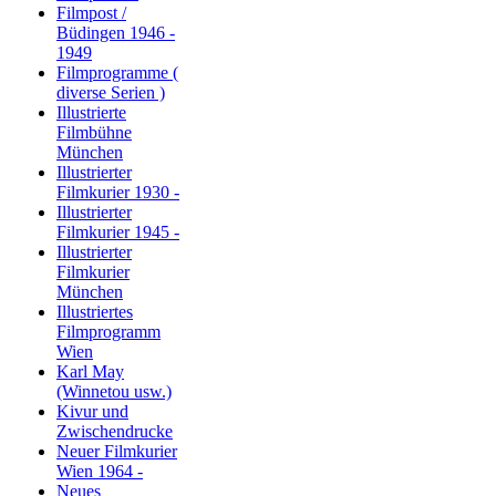
Filmpost /
Büdingen 1946 -
1949
Filmprogramme (
diverse Serien )
Illustrierte
Filmbühne
München
Illustrierter
Filmkurier 1930 -
Illustrierter
Filmkurier 1945 -
Illustrierter
Filmkurier
München
Illustriertes
Filmprogramm
Wien
Karl May
(Winnetou usw.)
Kivur und
Zwischendrucke
Neuer Filmkurier
Wien 1964 -
Neues