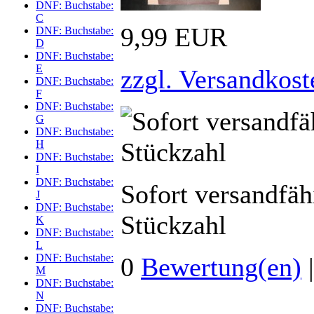
DNF: Buchstabe:
C
9,99 EUR
DNF: Buchstabe:
D
DNF: Buchstabe:
E
zzgl. Versandkost
DNF: Buchstabe:
F
DNF: Buchstabe:
G
DNF: Buchstabe:
H
DNF: Buchstabe:
I
DNF: Buchstabe:
Sofort versandfäh
J
DNF: Buchstabe:
Stückzahl
K
DNF: Buchstabe:
L
DNF: Buchstabe:
0
Bewertung(en)
M
DNF: Buchstabe:
N
DNF: Buchstabe: