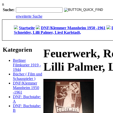
n
Suche:
erweiterte Suche
Startseite
DNF/Klemmer Mannheim 1950 -1961
Schneider, Lilli Palmer, Liesl Karlstadt,
Kategorien
Feuerwerk, R
Berliner
Lilli Palmer, 
Filmkurier 1919 -
1944
Bücher ( Film und
Schauspieler )
DNF/Klemmer
Mannheim 1950
-1961
DNF: Buchstabe:
A
DNF: Buchstabe:
B