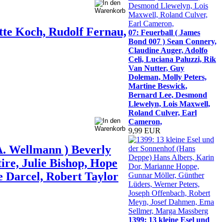
tte Koch, Rudolf Fernau,
07: Feuerball ( James
Bond 007 ) Sean Connery,
Claudine Auger, Adolfo
Celi, Luciana Paluzzi, Rik
Van Nutter, Guy
Doleman, Molly Peters,
Martine Beswick,
Bernard Lee, Desmond
Llewelyn, Lois Maxwell,
Roland Culver, Earl
Cameron,
9,99 EUR
. Wellmann ) Beverly
ire, Julie Bishop, Hope
 Darcel, Robert Taylor
1399: 13 kleine Esel und