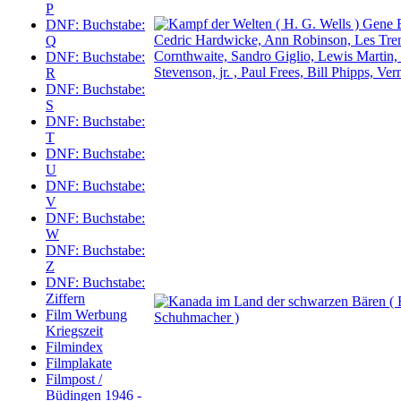
P
DNF: Buchstabe:
Q
DNF: Buchstabe:
R
DNF: Buchstabe:
S
DNF: Buchstabe:
T
DNF: Buchstabe:
U
DNF: Buchstabe:
V
DNF: Buchstabe:
W
DNF: Buchstabe:
Z
DNF: Buchstabe:
Ziffern
Film Werbung
Kriegszeit
Filmindex
Filmplakate
Filmpost /
Büdingen 1946 -