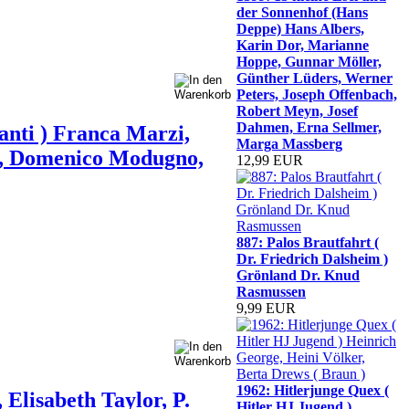
der Sonnenhof (Hans
Deppe) Hans Albers,
Karin Dor, Marianne
Hoppe, Gunnar Möller,
Günther Lüders, Werner
Peters, Joseph Offenbach,
Robert Meyn, Josef
Dahmen, Erna Sellmer,
nti ) Franca Marzi,
Marga Massberg
li, Domenico Modugno,
12,99 EUR
887: Palos Brautfahrt (
Dr. Friedrich Dalsheim )
Grönland Dr. Knud
Rasmussen
9,99 EUR
1962: Hitlerjunge Quex (
Elisabeth Taylor, P.
Hitler HJ Jugend )