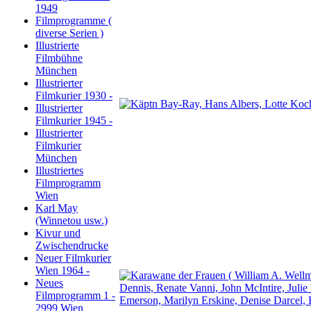
1949
Filmprogramme (
diverse Serien )
Illustrierte
Filmbühne
München
Illustrierter
Filmkurier 1930 -
Illustrierter
Filmkurier 1945 -
Illustrierter
Filmkurier
München
Illustriertes
Filmprogramm
Wien
Karl May
(Winnetou usw.)
Kivur und
Zwischendrucke
Neuer Filmkurier
Wien 1964 -
Neues
Filmprogramm 1 -
2999 Wien