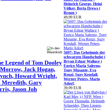
Heinrich George, Heini
Völker, Berta Drews (
Braun )
49,99 EUR
5697: Das Geheimnis der
schwarzen Handschuhe (
Bryan Edgar Wallace )
he Legend of Tom Dooley
Enrico Maria Salerno,
o Morrow, Jack Hogan,
Tony Musante, Eva
Renzi, Suzy Kendall,
Lynch, Howard Wright,
Werner Peters, Mario
o Meredith, Gary
Adorf,
39,99 EUR
ris, Jason Joh