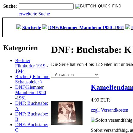
Suche:
erweiterte Suche
Startseite
DNF/Klemmer Mannheim 1950 -1961
Kategorien
DNF: Buchstabe: K
Berliner
Die Serie hat von 4 bis 12 Seiten mit unte
Filmkurier 1919 -
1944
Bücher ( Film und
Schauspieler )
Kameliendame
DNF/Klemmer
Mannheim 1950
-1961
4,99 EUR
DNF: Buchstabe:
A
zzgl. Versandkosten
DNF: Buchstabe:
B
DNF: Buchstabe:
C
Sofort versandfähig, 