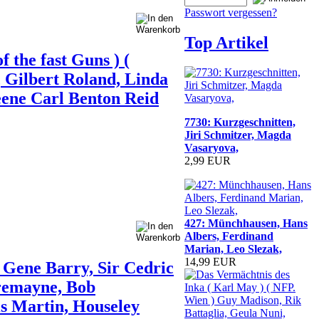
Passwort vergessen?
Top Artikel
 the fast Guns ) (
Gilbert Roland, Linda
eene Carl Benton Reid
7730: Kurzgeschnitten,
Jiri Schmitzer, Magda
Vasaryova,
2,99 EUR
427: Münchhausen, Hans
Albers, Ferdinand
Marian, Leo Slezak,
14,99 EUR
 Gene Barry, Sir Cedric
remayne, Bob
is Martin, Houseley