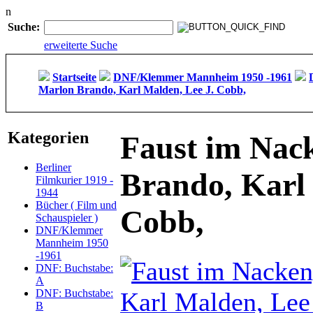
n
Suche:
erweiterte Suche
Startseite
DNF/Klemmer Mannheim 1950 -1961
Marlon Brando, Karl Malden, Lee J. Cobb,
Kategorien
Faust im Nac
Berliner
Brando, Karl 
Filmkurier 1919 -
1944
Bücher ( Film und
Cobb,
Schauspieler )
DNF/Klemmer
Mannheim 1950
-1961
DNF: Buchstabe:
A
DNF: Buchstabe:
B