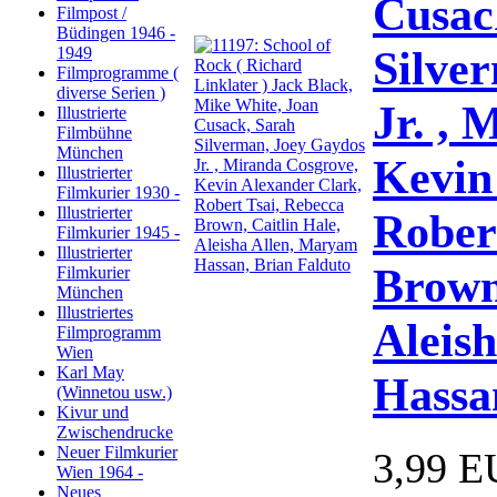
Cusac
Filmpost /
Büdingen 1946 -
Silve
1949
Filmprogramme (
diverse Serien )
Jr. , 
Illustrierte
Filmbühne
München
Kevin
Illustrierter
Filmkurier 1930 -
Illustrierter
Rober
Filmkurier 1945 -
Illustrierter
Brown,
Filmkurier
München
Illustriertes
Aleis
Filmprogramm
Wien
Karl May
Hassa
(Winnetou usw.)
Kivur und
Zwischendrucke
Neuer Filmkurier
3,99 
Wien 1964 -
Neues