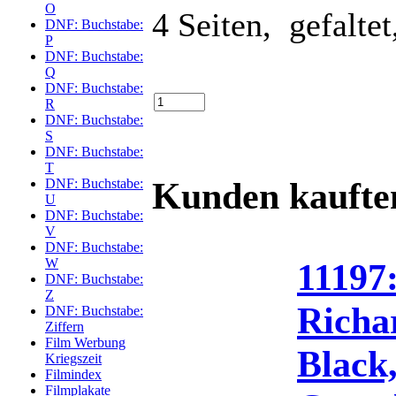
O
4 Seiten, gefaltet
DNF: Buchstabe:
P
DNF: Buchstabe:
Q
DNF: Buchstabe:
R
DNF: Buchstabe:
S
DNF: Buchstabe:
T
Kunden kaufte
DNF: Buchstabe:
U
DNF: Buchstabe:
V
DNF: Buchstabe:
W
11197:
DNF: Buchstabe:
Z
Richar
DNF: Buchstabe:
Ziffern
Film Werbung
Black
Kriegszeit
Filmindex
Filmplakate