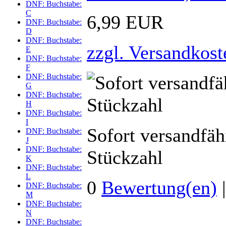
DNF: Buchstabe:
C
6,99 EUR
DNF: Buchstabe:
D
DNF: Buchstabe:
zzgl. Versandkost
E
DNF: Buchstabe:
F
DNF: Buchstabe:
G
DNF: Buchstabe:
H
DNF: Buchstabe:
I
Sofort versandfäh
DNF: Buchstabe:
J
DNF: Buchstabe:
Stückzahl
K
DNF: Buchstabe:
L
0
Bewertung(en)
DNF: Buchstabe:
M
DNF: Buchstabe:
N
DNF: Buchstabe: