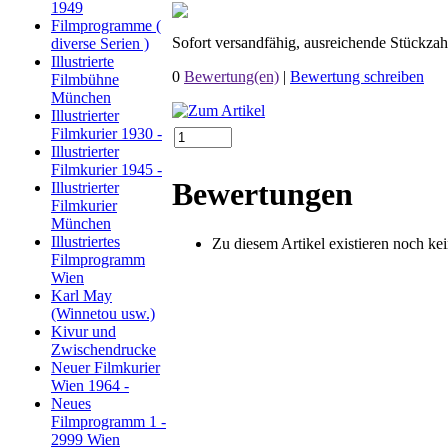
1949
Filmprogramme (
Sofort versandfähig, ausreichende Stückzah
diverse Serien )
Illustrierte
0
Bewertung(en)
|
Bewertung schreiben
Filmbühne
München
Illustrierter
Filmkurier 1930 -
Illustrierter
Filmkurier 1945 -
Bewertungen
Illustrierter
Filmkurier
München
Illustriertes
Zu diesem Artikel existieren noch k
Filmprogramm
Wien
Karl May
(Winnetou usw.)
Kivur und
Zwischendrucke
Neuer Filmkurier
Wien 1964 -
Neues
Filmprogramm 1 -
2999 Wien