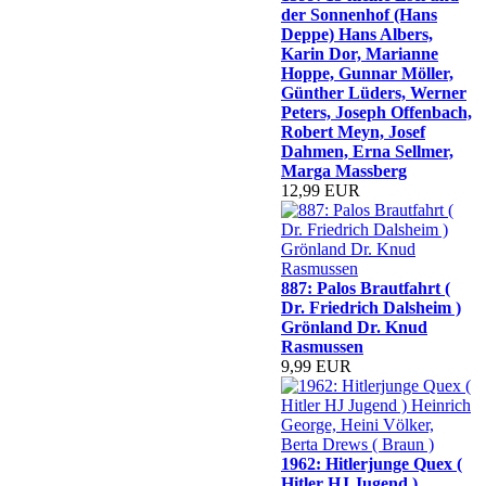
der Sonnenhof (Hans
Deppe) Hans Albers,
Karin Dor, Marianne
Hoppe, Gunnar Möller,
Günther Lüders, Werner
Peters, Joseph Offenbach,
Robert Meyn, Josef
Dahmen, Erna Sellmer,
Marga Massberg
12,99 EUR
887: Palos Brautfahrt (
Dr. Friedrich Dalsheim )
Grönland Dr. Knud
Rasmussen
9,99 EUR
1962: Hitlerjunge Quex (
Hitler HJ Jugend )