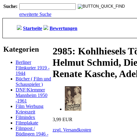
Suche:
erweiterte Suche
Startseite
Bewertungen
Kategorien
2985: Kohlhiesels T
Helmut Schmid, Diet
Berliner
Filmkurier 1919 -
Renate Kasche, Ade
1944
Bücher ( Film und
Schauspieler )
DNF/Klemmer
Mannheim 1950
-1961
Film Werbung
Kriegszeit
Filmindex
3,99 EUR
Filmplakate
Filmpost /
zzgl. Versandkosten
Büdingen 1946 -