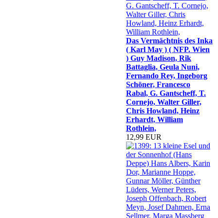
Das Vermächtnis des Inka
( Karl May ) ( NFP. Wien
) Guy Madison, Rik
Battaglia, Geula Nuni,
Fernando Rey, Ingeborg
Schöner, Francesco
Rabal, G. Gantscheff, T.
Cornejo, Walter Giller,
Chris Howland, Heinz
Erhardt, William
Rothlein,
12,99 EUR