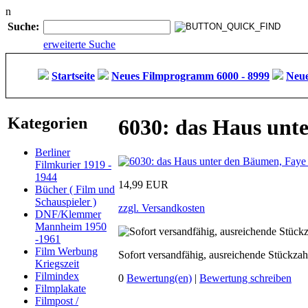
n
Suche:
erweiterte Suche
Startseite
Neues Filmprogramm 6000 - 8999
Neue
Kategorien
6030: das Haus unt
Berliner
Filmkurier 1919 -
1944
14,99 EUR
Bücher ( Film und
Schauspieler )
zzgl. Versandkosten
DNF/Klemmer
Mannheim 1950
-1961
Film Werbung
Sofort versandfähig, ausreichende Stückzah
Kriegszeit
Filmindex
0
Bewertung(en)
|
Bewertung schreiben
Filmplakate
Filmpost /