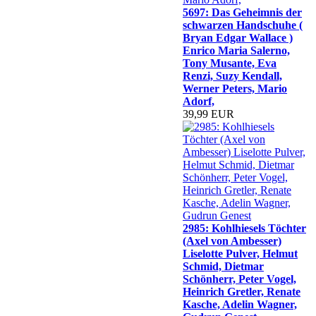
5697: Das Geheimnis der
schwarzen Handschuhe (
Bryan Edgar Wallace )
Enrico Maria Salerno,
Tony Musante, Eva
Renzi, Suzy Kendall,
Werner Peters, Mario
Adorf,
39,99 EUR
2985: Kohlhiesels Töchter
(Axel von Ambesser)
Liselotte Pulver, Helmut
Schmid, Dietmar
Schönherr, Peter Vogel,
Heinrich Gretler, Renate
Kasche, Adelin Wagner,