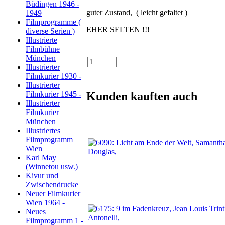
Büdingen 1946 -
guter Zustand, ( leicht gefaltet )
1949
Filmprogramme (
EHER SELTEN !!!
diverse Serien )
Illustrierte
Filmbühne
München
Illustrierter
Filmkurier 1930 -
Illustrierter
Kunden kauften auch
Filmkurier 1945 -
Illustrierter
Filmkurier
München
Illustriertes
Filmprogramm
Wien
Karl May
(Winnetou usw.)
Kivur und
Zwischendrucke
Neuer Filmkurier
Wien 1964 -
Neues
Filmprogramm 1 -