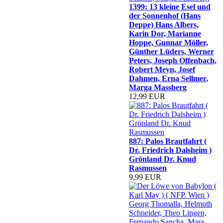
1399: 13 kleine Esel und
der Sonnenhof (Hans
Deppe) Hans Albers,
Karin Dor, Marianne
Hoppe, Gunnar Möller,
Günther Lüders, Werner
Peters, Joseph Offenbach,
Robert Meyn, Josef
Dahmen, Erna Sellmer,
Marga Massberg
12,99 EUR
887: Palos Brautfahrt (
Dr. Friedrich Dalsheim )
Grönland Dr. Knud
Rasmussen
9,99 EUR