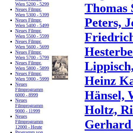
Thomas 
Wien 5200 - 5299
Neues Filmpr.
Wien 5300 - 5399
Peters, 
Neues Filmpr.
Wien 5400 - 5499
Neues Filmpr.
Friedric
Wien 5500 - 5599
Neues Filmpr.
Wien 5600 - 5699
Hesterbe
Neues Filmpr.
Wien 5700 - 5799
Lippisch,
Neues Filmpr.
Wien 5800 - 5899
Neues Filmpr.
Heinz K
Wien 5900 - 5999
Neues
Filmprogramm
Hänsel, 
6000 - 8999
Neues
Holtz, R
Filmprogramm
9000 - 11999
Neues
Gerhard 
Filmprogramm
12000 - Heute
Programm von