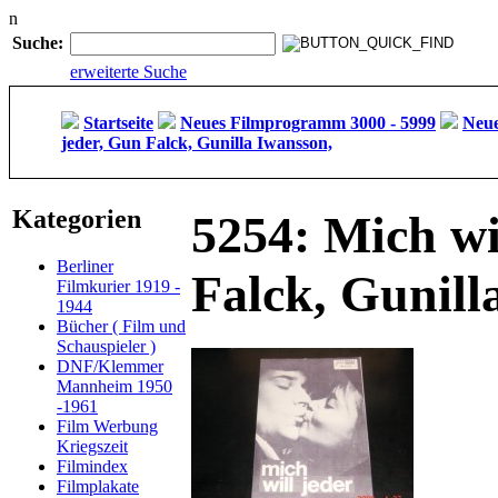
n
Suche:
erweiterte Suche
Startseite
Neues Filmprogramm 3000 - 5999
Neue
jeder, Gun Falck, Gunilla Iwansson,
Kategorien
5254: Mich wi
Berliner
Falck, Gunill
Filmkurier 1919 -
1944
Bücher ( Film und
Schauspieler )
DNF/Klemmer
Mannheim 1950
-1961
Film Werbung
Kriegszeit
Filmindex
Filmplakate