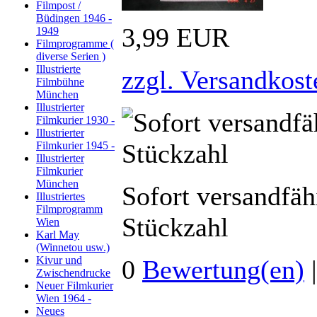
Filmpost /
Büdingen 1946 -
3,99 EUR
1949
Filmprogramme (
diverse Serien )
Illustrierte
zzgl. Versandkost
Filmbühne
München
Illustrierter
Filmkurier 1930 -
Illustrierter
Filmkurier 1945 -
Illustrierter
Filmkurier
München
Sofort versandfäh
Illustriertes
Filmprogramm
Stückzahl
Wien
Karl May
(Winnetou usw.)
Kivur und
0
Bewertung(en)
Zwischendrucke
Neuer Filmkurier
Wien 1964 -
Neues