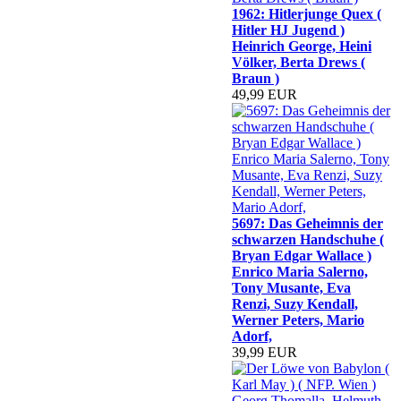
1962: Hitlerjunge Quex (
Hitler HJ Jugend )
Heinrich George, Heini
Völker, Berta Drews (
Braun )
49,99 EUR
5697: Das Geheimnis der
schwarzen Handschuhe (
Bryan Edgar Wallace )
Enrico Maria Salerno,
Tony Musante, Eva
Renzi, Suzy Kendall,
Werner Peters, Mario
Adorf,
39,99 EUR