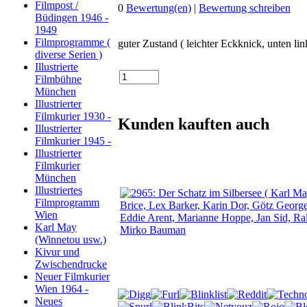
Filmpost /
0
Bewertung(en)
|
Bewertung schreiben
Büdingen 1946 -
1949
Filmprogramme (
guter Zustand ( leichter Eckknick, unten li
diverse Serien )
Illustrierte
Filmbühne
München
Illustrierter
Filmkurier 1930 -
Kunden kauften auch
Illustrierter
Filmkurier 1945 -
Illustrierter
Filmkurier
München
Illustriertes
Filmprogramm
Wien
Karl May
(Winnetou usw.)
Kivur und
Zwischendrucke
Neuer Filmkurier
Wien 1964 -
Neues