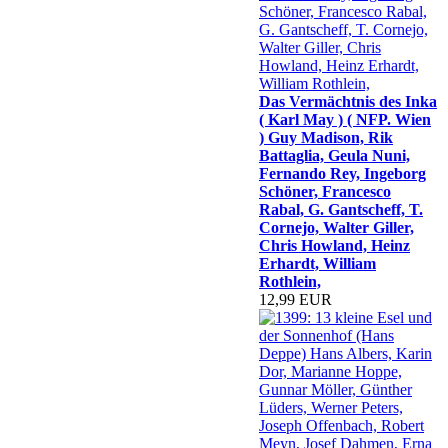
Das Vermächtnis des Inka
( Karl May ) ( NFP. Wien
) Guy Madison, Rik
Battaglia, Geula Nuni,
Fernando Rey, Ingeborg
Schöner, Francesco
Rabal, G. Gantscheff, T.
Cornejo, Walter Giller,
Chris Howland, Heinz
Erhardt, William
Rothlein,
12,99 EUR