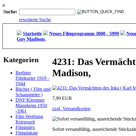
n
Suche:
erweiterte Suche
Startseite
Neues Filmprogramm 3000 - 5999
Neue
Guy Madison,
Kategorien
4231: Das Vermächtn
Madison,
Berliner
Filmkurier 1919 -
1944
Bücher ( Film und
Schauspieler )
7,99 EUR
DNF/Klemmer
Mannheim 1950
zzgl. Versandkosten
-1961
Film Werbung
Kriegszeit
Filmindex
Sofort versandfähig, ausreichende Stückzah
Filmplakate