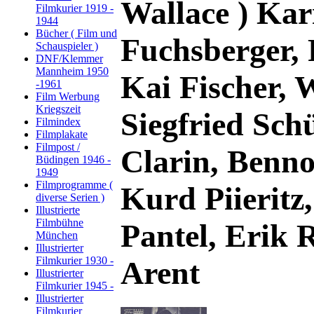
Wallace ) Kar
Filmkurier 1919 -
1944
Bücher ( Film und
Fuchsberger, 
Schauspieler )
DNF/Klemmer
Mannheim 1950
Kai Fischer, W
-1961
Film Werbung
Kriegszeit
Siegfried Sch
Filmindex
Filmplakate
Filmpost /
Clarin, Benn
Büdingen 1946 -
1949
Filmprogramme (
Kurd Piieritz
diverse Serien )
Illustrierte
Filmbühne
Pantel, Erik 
München
Illustrierter
Filmkurier 1930 -
Arent
Illustrierter
Filmkurier 1945 -
Illustrierter
Filmkurier