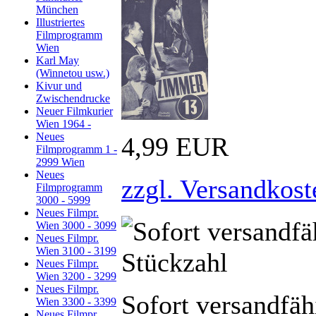
München
Illustriertes
Filmprogramm
Wien
Karl May
(Winnetou usw.)
Kivur und
Zwischendrucke
Neuer Filmkurier
Wien 1964 -
Neues
4,99 EUR
Filmprogramm 1 -
2999 Wien
Neues
zzgl. Versandkost
Filmprogramm
3000 - 5999
Neues Filmpr.
Wien 3000 - 3099
Neues Filmpr.
Wien 3100 - 3199
Neues Filmpr.
Wien 3200 - 3299
Neues Filmpr.
Sofort versandfäh
Wien 3300 - 3399
Neues Filmpr.