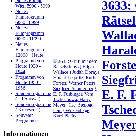
Neues Filmpr.
3633:
Wien 5900 - 5999
Neues
Rätsel
Filmprogramm
6000 - 8999
Neues
Wallac
Filmprogramm
9000 - 11999
Neues
Haral
Filmprogramm
12000 - Heute
Forste
Programm von
Heute 1930 -
1944
Siegfr
Programm von
Heute 1950 -
1956
E. F. 
Sonderprogramme
( UFA usw. )
Sonderprogramme
Tsche
( Kriegszeit )
Souvenir
Meyen,
Programme
Informationen