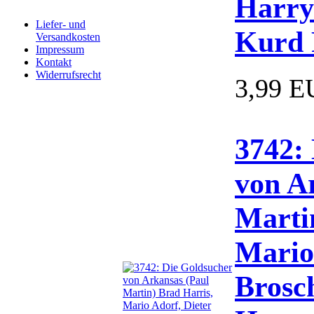
Harry
Liefer- und
Kurd 
Versandkosten
Impressum
Kontakt
Widerrufsrecht
3,99 
3742:
von A
Marti
Mario
Brosc