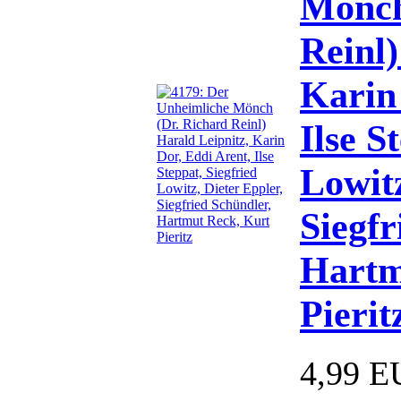
Mönch
Reinl)
Karin
Ilse S
Lowitz
Siegfr
Hartm
Pierit
4,99 