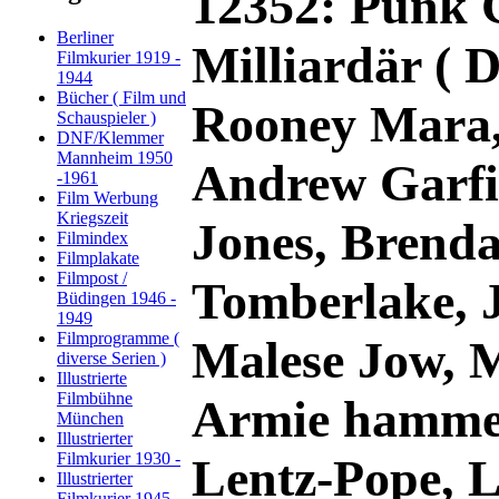
12352: Punk G
Berliner
Milliardär ( 
Filmkurier 1919 -
1944
Bücher ( Film und
Rooney Mara, 
Schauspieler )
DNF/Klemmer
Mannheim 1950
Andrew Garfi
-1961
Film Werbung
Kriegszeit
Jones, Brenda
Filmindex
Filmplakate
Filmpost /
Tomberlake, J
Büdingen 1946 -
1949
Filmprogramme (
Malese Jow, 
diverse Serien )
Illustrierte
Filmbühne
Armie hammer
München
Illustrierter
Filmkurier 1930 -
Lentz-Pope, 
Illustrierter
Filmkurier 1945 -