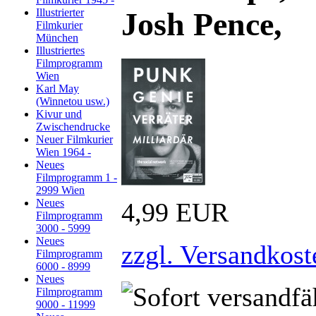
Illustrierter
Josh Pence,
Filmkurier
München
Illustriertes
Filmprogramm
Wien
Karl May
(Winnetou usw.)
Kivur und
Zwischendrucke
Neuer Filmkurier
Wien 1964 -
Neues
Filmprogramm 1 -
2999 Wien
Neues
4,99 EUR
Filmprogramm
3000 - 5999
Neues
zzgl. Versandkost
Filmprogramm
6000 - 8999
Neues
Filmprogramm
9000 - 11999