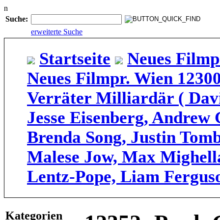
n
Suche:
erweiterte Suche
Startseite
Neues Film
Neues Filmpr. Wien 12300
Verräter Milliardär ( Da
Jesse Eisenberg, Andrew G
Brenda Song, Justin Tomb
Malese Jow, Max Mighell
Lentz-Pope, Liam Ferguso
Kategorien