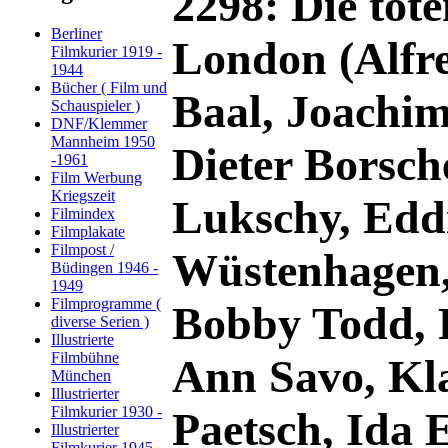
2298: Die tot
Berliner
London (Alfr
Filmkurier 1919 -
1944
Bücher ( Film und
Baal, Joachim
Schauspieler )
DNF/Klemmer
Mannheim 1950
Dieter Borsc
-1961
Film Werbung
Kriegszeit
Lukschy, Edd
Filmindex
Filmplakate
Filmpost /
Wüstenhagen,
Büdingen 1946 -
1949
Filmprogramme (
Bobby Todd, 
diverse Serien )
Illustrierte
Filmbühne
Ann Savo, Kl
München
Illustrierter
Filmkurier 1930 -
Paetsch, Ida E
Illustrierter
Filmkurier 1945 -