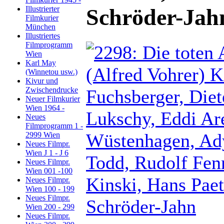
Illustrierter
Schröder-Jah
Filmkurier
München
Illustriertes
Filmprogramm
Wien
Karl May
(Winnetou usw.)
Kivur und
Zwischendrucke
Neuer Filmkurier
Wien 1964 -
Neues
Filmprogramm 1 -
2999 Wien
Neues Filmpr.
Wien J 1 - J 6
Neues Filmpr.
Wien 001 -100
Neues Filmpr.
Wien 100 - 199
Neues Filmpr.
Wien 200 - 299
Neues Filmpr.