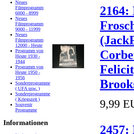
Neues
2164: 
Filmprogramm
6000 - 8999
Neues
Frosc
Filmprogramm
9000 - 11999
Neues
(Jack
Filmprogramm
12000 - Heute
Corbet
Programm von
Heute 1930 -
1944
Felici
Programm von
Heute 1950 -
1956
Brook
Sonderprogramme
( UFA usw. )
Sonderprogramme
( Kriegszeit )
9,99 E
Souvenir
Programme
Informationen
2457: