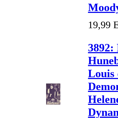
Moody
19,99 
3892:
Huneb
Louis
Demon
Helen
Dynam