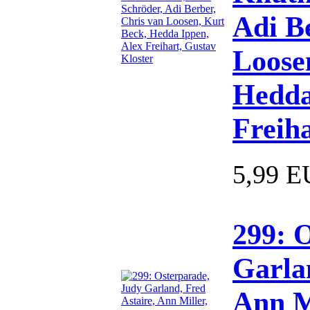
Adi B
Loose
Hedda
Freiha
5,99 
299: 
Garlan
Ann M