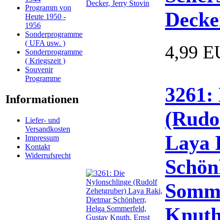
Programm von
Decker
Heute 1950 -
1956
Sonderprogramme
( UFA usw. )
4,99 
Sonderprogramme
( Kriegszeit )
Souvenir
Programme
3261:
Informationen
(Rudo
Liefer- und
Versandkosten
Laya 
Impressum
Kontakt
Widerrufsrecht
Schön
Somme
Knuth