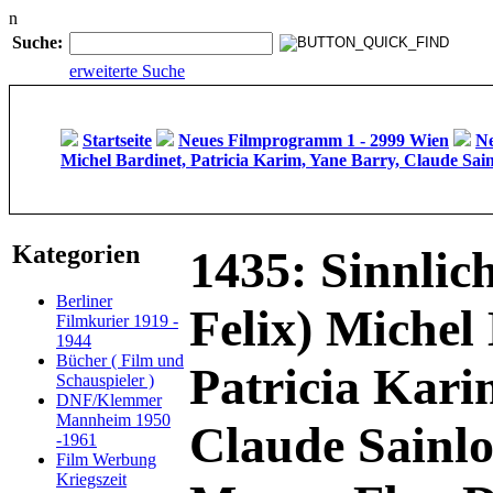
n
Suche:
erweiterte Suche
Startseite
Neues Filmprogramm 1 - 2999 Wien
Ne
Michel Bardinet, Patricia Karim, Yane Barry, Claude Sain
Kategorien
1435: Sinnlic
Berliner
Felix) Michel
Filmkurier 1919 -
1944
Bücher ( Film und
Patricia Kari
Schauspieler )
DNF/Klemmer
Mannheim 1950
Claude Sainlo
-1961
Film Werbung
Kriegszeit