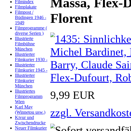
Massa, Flex-D
Filmindex
Filmplakate
Filmpost /
Florent
Büdingen 1946 -
1949
Filmprogramme (
diverse Serien )
Illustrierte
Filmbühne
München
Illustrierter
Filmkurier 1930 -
Illustrierter
Filmkurier 1945 -
Illustrierter
Filmkurier
München
Illustriertes
9,99 EUR
Filmprogramm
Wien
Karl May
zzgl. Versandkost
(Winnetou usw.)
Kivur und
Zwischendrucke
Neuer Filmkurier