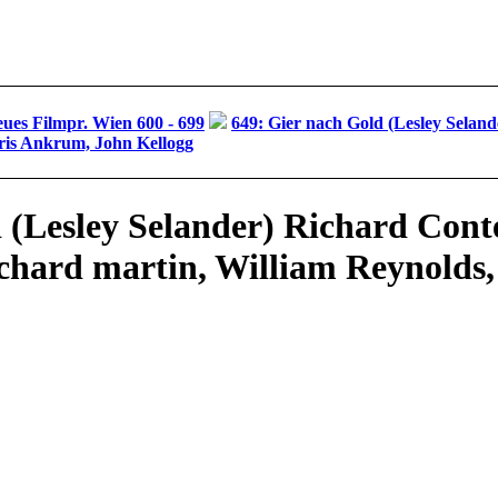
ues Filmpr. Wien 600 - 699
649: Gier nach Gold (Lesley Seland
ris Ankrum, John Kellogg
 (Lesley Selander) Richard Conte
ichard martin, William Reynolds