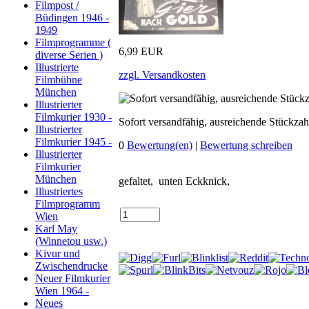
Filmpost /
Büdingen 1946 -
1949
Filmprogramme (
6,99 EUR
diverse Serien )
Illustrierte
zzgl. Versandkosten
Filmbühne
München
Illustrierter
Filmkurier 1930 -
Sofort versandfähig, ausreichende Stückzah
Illustrierter
Filmkurier 1945 -
0
Bewertung(en)
|
Bewertung schreiben
Illustrierter
Filmkurier
München
gefaltet, unten Eckknick,
Illustriertes
Filmprogramm
Wien
Karl May
(Winnetou usw.)
Kivur und
Zwischendrucke
Neuer Filmkurier
Wien 1964 -
Neues