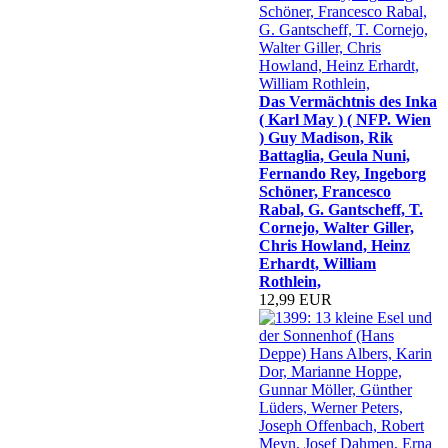
Das Vermächtnis des Inka
( Karl May ) ( NFP. Wien
) Guy Madison, Rik
Battaglia, Geula Nuni,
Fernando Rey, Ingeborg
Schöner, Francesco
Rabal, G. Gantscheff, T.
Cornejo, Walter Giller,
Chris Howland, Heinz
Erhardt, William
Rothlein,
12,99 EUR