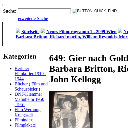
n
Suche:
erweiterte Suche
Startseite
Neues Filmprogramm 1 - 2999 Wien
Ne
Barbara Britton, Richard martin, William Reynolds, Mor
Kategorien
649: Gier nach Gold
Barbara Britton, R
Berliner
Filmkurier 1919 -
John Kellogg
1944
Bücher ( Film und
Schauspieler )
DNF/Klemmer
Mannheim 1950
-1961
Film Werbung
Kriegszeit
Filmindex
Filmplakate