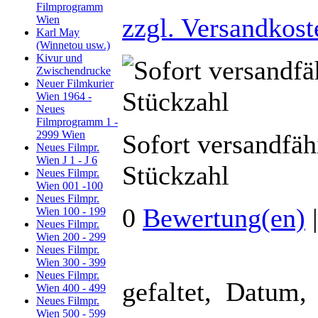
Filmprogramm
zzgl. Versandkost
Wien
Karl May
(Winnetou usw.)
Kivur und
Zwischendrucke
Neuer Filmkurier
Wien 1964 -
Neues
Filmprogramm 1 -
2999 Wien
Sofort versandfäh
Neues Filmpr.
Wien J 1 - J 6
Stückzahl
Neues Filmpr.
Wien 001 -100
Neues Filmpr.
0
Bewertung(en)
Wien 100 - 199
Neues Filmpr.
Wien 200 - 299
Neues Filmpr.
Wien 300 - 399
Neues Filmpr.
gefaltet, Datum,
Wien 400 - 499
Neues Filmpr.
Wien 500 - 599