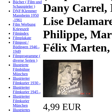
Bücher ( Film und
Dany Carrel,
Schauspieler )
DNF/Klemmer
Mannheim 1950
Lise Delamar
-1961
Film Werbung
Kriegszeit
Philippe, Mar
Filmindex
Filmplakate
Filmpost /
Félix Marten,
Büdingen 1946 -
1949
Filmprogramme (
diverse Serien )
Illustrierte
Filmbühne
München
Illustrierter
Filmkurier 1930 -
Illustrierter
Filmkurier 1945 -
Illustrierter
Filmkurier
4,99 EUR
München
Illustriertes