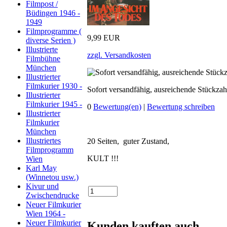
Filmpost /
Büdingen 1946 -
1949
Filmprogramme (
9,99 EUR
diverse Serien )
Illustrierte
zzgl. Versandkosten
Filmbühne
München
Illustrierter
Filmkurier 1930 -
Sofort versandfähig, ausreichende Stückzah
Illustrierter
Filmkurier 1945 -
0
Bewertung(en)
|
Bewertung schreiben
Illustrierter
Filmkurier
München
Illustriertes
20 Seiten, guter Zustand,
Filmprogramm
KULT !!!
Wien
Karl May
(Winnetou usw.)
Kivur und
Zwischendrucke
Neuer Filmkurier
Wien 1964 -
Neuer Filmkurier
Kunden kauften auch