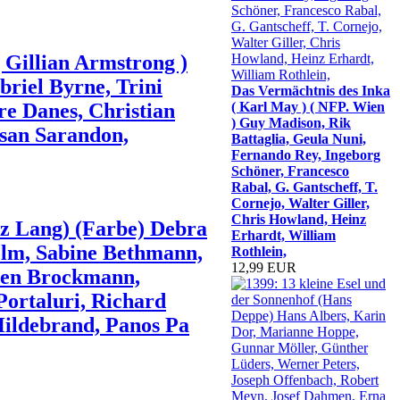
 Gillian Armstrong )
riel Byrne, Trini
Das Vermächtnis des Inka
re Danes, Christian
( Karl May ) ( NFP. Wien
) Guy Madison, Rik
Susan Sarandon,
Battaglia, Geula Nuni,
Fernando Rey, Ingeborg
Schöner, Francesco
Rabal, G. Gantscheff, T.
Cornejo, Walter Giller,
Chris Howland, Heinz
tz Lang) (Farbe) Debra
Erhardt, William
olm, Sabine Bethmann,
Rothlein,
12,99 EUR
chen Brockmann,
Portaluri, Richard
ildebrand, Panos Pa