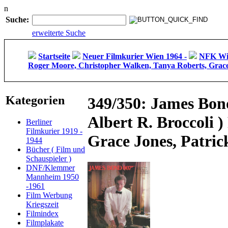
n
Suche:
erweiterte Suche
Startseite
Neuer Filmkurier Wien 1964 -
NFK Wie
Roger Moore, Christopher Walken, Tanya Roberts, Grace
Kategorien
349/350: James Bond 
Albert R. Broccoli 
Berliner
Filmkurier 1919 -
Grace Jones, Patri
1944
Bücher ( Film und
Schauspieler )
DNF/Klemmer
Mannheim 1950
-1961
Film Werbung
Kriegszeit
Filmindex
Filmplakate