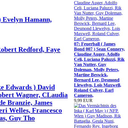
 ) Evelyn Hamann,
07: Feuerball ( James
Robert Redford, Faye
Bond 007 ) Sean Connery,
Claudine Auger, Adolfo
Celi, Luciana Paluzzi, Rik
Van Nutter, Guy
Doleman, Molly Peters,
Martine Beswick,
Bernard Lee, Desmond
Llewelyn, Lois Maxwell,
ke Edwards ) David
Roland Culver, Earl
Robert Wagner, CLaudia
Cameron,
9,99 EUR
 de Branzie, James
ri Welles, Francesco
gas, Guy Tho