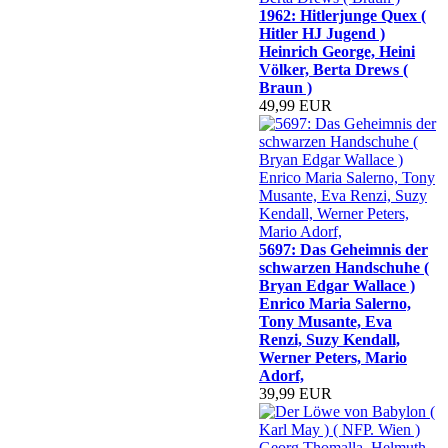
1962: Hitlerjunge Quex (
Hitler HJ Jugend )
Heinrich George, Heini
Völker, Berta Drews (
Braun )
49,99 EUR
5697: Das Geheimnis der
schwarzen Handschuhe (
Bryan Edgar Wallace )
Enrico Maria Salerno,
Tony Musante, Eva
Renzi, Suzy Kendall,
Werner Peters, Mario
Adorf,
39,99 EUR