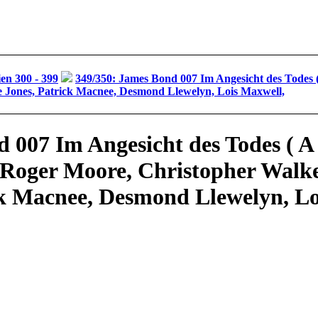
n 300 - 399
349/350: James Bond 007 Im Angesicht des Todes ( A
 Jones, Patrick Macnee, Desmond Llewelyn, Lois Maxwell,
007 Im Angesicht des Todes ( A V
) Roger Moore, Christopher Walk
ck Macnee, Desmond Llewelyn, Lo