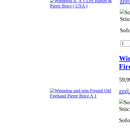
zzgl
Sofo
Win
Fir
59,
zzgl
Sofo