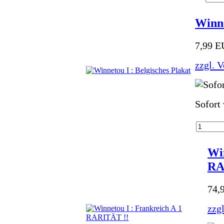
Winne
7,99 
zzgl. 
Sofort
Win
RA
74,
zzg