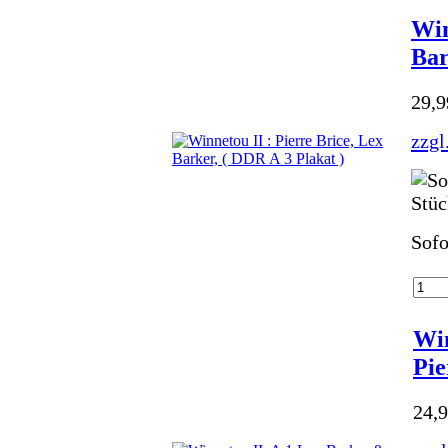
Win
Bar
29,
zzgl
Sofo
Win
Pie
24,