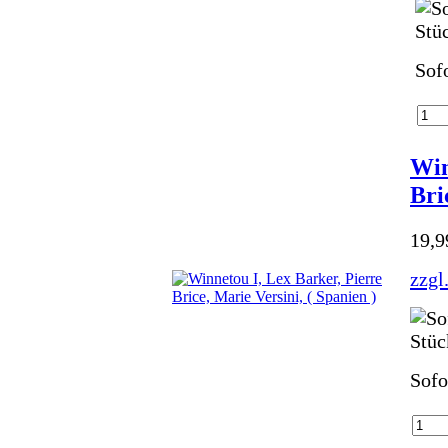
Sof
Win
Bri
19,
zzgl
Sofo