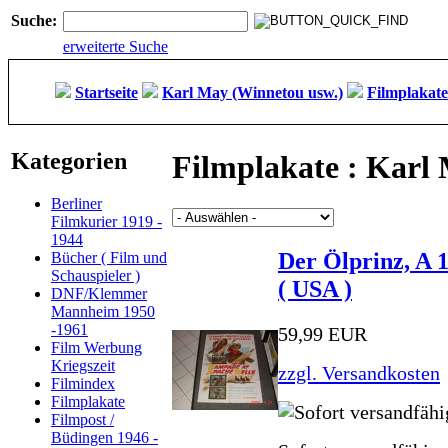
Suche:
erweiterte Suche
Startseite
Karl May (Winnetou usw.)
Filmplakate
Kategorien
Filmplakate : Karl
Berliner
Filmkurier 1919 -
1944
Der Ölprinz, A 1
Bücher ( Film und
Schauspieler )
( USA )
DNF/Klemmer
Mannheim 1950
-1961
59,99 EUR
Film Werbung
Kriegszeit
zzgl. Versandkosten
Filmindex
Filmplakate
Filmpost /
Büdingen 1946 -