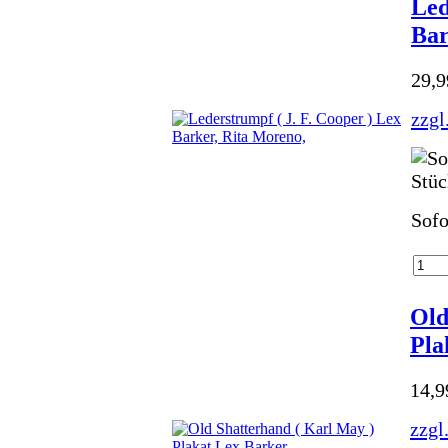
Led
Bar
29,
zzgl
Sofo
Old
Pla
14,
zzgl