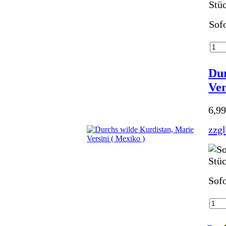
Sofo
Dur
Ver
6,9
zzgl
Sofo