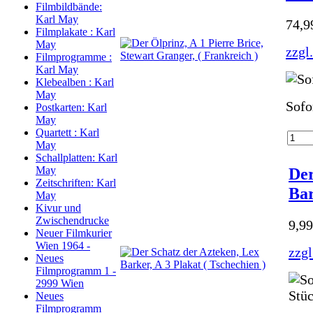
Filmbildbände:
Karl May
74,
Filmplakate : Karl
May
zzgl
Filmprogramme :
Karl May
Klebealben : Karl
May
Sofo
Postkarten: Karl
May
Quartett : Karl
May
Schallplatten: Karl
Der
May
Zeitschriften: Karl
Bar
May
Kivur und
Zwischendrucke
9,9
Neuer Filmkurier
Wien 1964 -
zzgl
Neues
Filmprogramm 1 -
2999 Wien
Neues
Filmprogramm