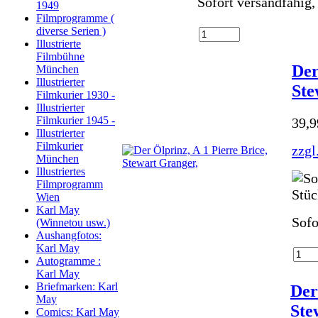
Sofort versandfähig,
1949
Filmprogramme (
diverse Serien )
Illustrierte
Filmbühne
Der
München
Illustrierter
Ste
Filmkurier 1930 -
Illustrierter
Filmkurier 1945 -
39,
Illustrierter
Filmkurier
zzgl
München
Illustriertes
Filmprogramm
Wien
Karl May
Sofo
(Winnetou usw.)
Aushangfotos:
Karl May
Autogramme :
Karl May
Briefmarken: Karl
Der
May
Ste
Comics: Karl May