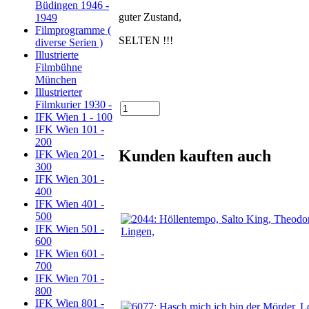
Büdingen 1946 -
guter Zustand,
1949
Filmprogramme (
SELTEN !!!
diverse Serien )
Illustrierte
Filmbühne
München
Illustrierter
Filmkurier 1930 -
IFK Wien 1 - 100
IFK Wien 101 -
200
Kunden kauften auch
IFK Wien 201 -
300
IFK Wien 301 -
400
IFK Wien 401 -
500
IFK Wien 501 -
600
IFK Wien 601 -
700
IFK Wien 701 -
800
IFK Wien 801 -