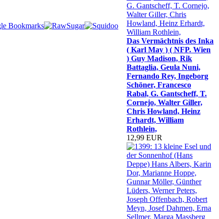
Das Vermächtnis des Inka
( Karl May ) ( NFP. Wien
) Guy Madison, Rik
Battaglia, Geula Nuni,
Fernando Rey, Ingeborg
Schöner, Francesco
Rabal, G. Gantscheff, T.
Cornejo, Walter Giller,
Chris Howland, Heinz
Erhardt, William
Rothlein,
12,99 EUR