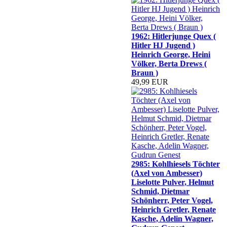
1962: Hitlerjunge Quex (
Hitler HJ Jugend )
Heinrich George, Heini
Völker, Berta Drews (
Braun )
49,99 EUR
2985: Kohlhiesels Töchter
(Axel von Ambesser)
Liselotte Pulver, Helmut
Schmid, Dietmar
Schönherr, Peter Vogel,
Heinrich Gretler, Renate
Kasche, Adelin Wagner,