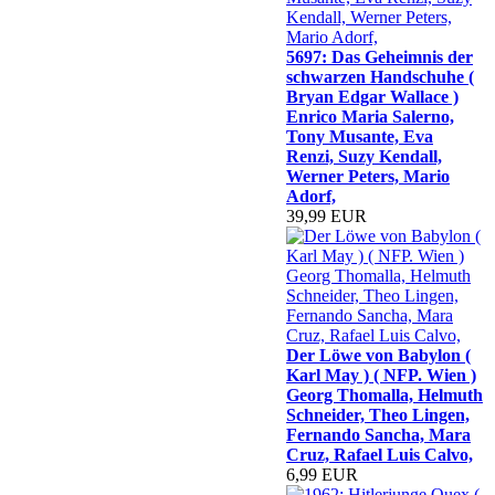
5697: Das Geheimnis der
schwarzen Handschuhe (
Bryan Edgar Wallace )
Enrico Maria Salerno,
Tony Musante, Eva
Renzi, Suzy Kendall,
Werner Peters, Mario
Adorf,
39,99 EUR
Der Löwe von Babylon (
Karl May ) ( NFP. Wien )
Georg Thomalla, Helmuth
Schneider, Theo Lingen,
Fernando Sancha, Mara
Cruz, Rafael Luis Calvo,
6,99 EUR