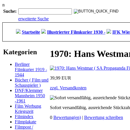
n
Suche:
erweiterte Suche
Startseite
Illustrierter Filmkurier 1930 -
IFK Wien
Kategorien
1970: Hans Westmar
Berliner
Filmkurier 1919 -
1944
39,99 EUR
Bücher ( Film und
Schauspieler )
zzgl. Versandkosten
DNF/Klemmer
Mannheim 1950
-1961
Film Werbung
Sofort versandfähig, ausreichende Stückzah
Kriegszeit
Filmindex
0
Bewertung(en)
|
Bewertung schreiben
Filmplakate
Filmpost /