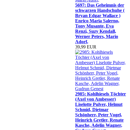
5697: Das Geheimnis der
schwarzen Handschuhe (
Bryan Edgar Wallace )
Enrico Maria Salerno,
Tony Musante, Eva
Renzi, Suzy Kendall,
Werner Peters, Mario
Adorf,
39,99 EUR
2985: Kohlhiesels Töchter
(Axel von Ambesser)
Liselotte Pulver, Helmut
Schmid, Dietmar
Schönherr, Peter Vogel,
Heinrich Gretler, Renate
Kasche, Adelin Wagner,