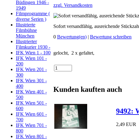
Büdingen 1946 -
zzgl. Versandkosten
1949
Filmprogramme (
diverse Serien )
Illustrierte
Sofort versandfähig, ausreichende Stückzah
Filmbühne
München
0
Bewertung(en)
|
Bewertung schreiben
Illustrierter
Filmkurier 1930 -
IFK Wien 1 - 100
gelocht, 2 x gefaltet,
IFK Wien 101 -
200
IFK Wien 201 -
300
IFK Wien 301 -
400
Kunden kauften auch
IFK Wien 401 -
500
IFK Wien 501 -
600
9492: 
IFK Wien 601 -
700
2,49 EUR
IFK Wien 701 -
800
IFK Wien 801 -