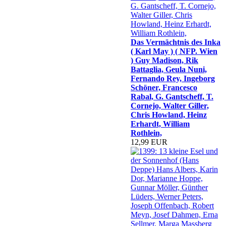
Das Vermächtnis des Inka
( Karl May ) ( NFP. Wien
) Guy Madison, Rik
Battaglia, Geula Nuni,
Fernando Rey, Ingeborg
Schöner, Francesco
Rabal, G. Gantscheff, T.
Cornejo, Walter Giller,
Chris Howland, Heinz
Erhardt, William
Rothlein,
12,99 EUR