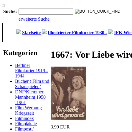
n
Suche:
erweiterte Suche
Startseite
Illustrierter Filmkurier 1930 -
IFK Wien
Kategorien
1667: Vor Liebe wi
Berliner
Filmkurier 1919 -
1944
Bücher ( Film und
Schauspieler )
DNF/Klemmer
Mannheim 1950
-1961
Film Werbung
Kriegszeit
Filmindex
Filmplakate
3,99 EUR
Filmpost /