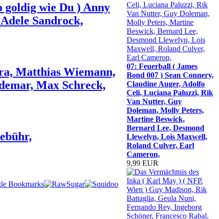
o goldig wie Du ) Anny
, Adele Sandrock,
07: Feuerball ( James
dra, Matthias Wiemann,
Bond 007 ) Sean Connery,
Odemar, Max Schreck,
Claudine Auger, Adolfo
Celi, Luciana Paluzzi, Rik
Van Nutter, Guy
Doleman, Molly Peters,
Martine Beswick,
Bernard Lee, Desmond
Gebühr,
Llewelyn, Lois Maxwell,
Roland Culver, Earl
Cameron,
9,99 EUR