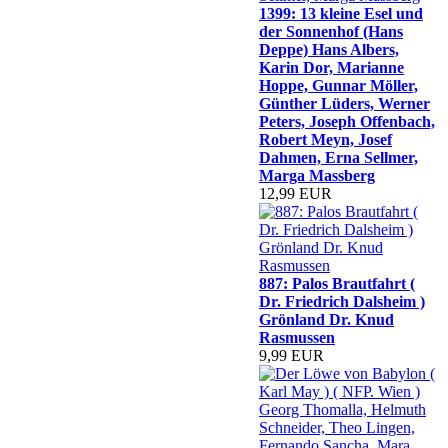
1399: 13 kleine Esel und
der Sonnenhof (Hans
Deppe) Hans Albers,
Karin Dor, Marianne
Hoppe, Gunnar Möller,
Günther Lüders, Werner
Peters, Joseph Offenbach,
Robert Meyn, Josef
Dahmen, Erna Sellmer,
Marga Massberg
12,99 EUR
887: Palos Brautfahrt (
Dr. Friedrich Dalsheim )
Grönland Dr. Knud
Rasmussen
9,99 EUR