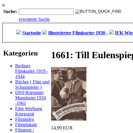
n
Suche:
erweiterte Suche
Startseite
Illustrierter Filmkurier 1930 -
IFK Wien
Kategorien
1661: Till Eulenspie
Berliner
Filmkurier 1919 -
1944
Bücher ( Film und
Schauspieler )
DNF/Klemmer
Mannheim 1950
-1961
Film Werbung
Kriegszeit
Filmindex
Filmplakate
14,99 EUR
Filmpost /