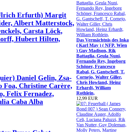
lrich Erfurth) Margit
der, Albert Matterstock,
nckels, Carsta Löck,
orff, Hubert Hilten,
Das Vermächtnis des Inka
( Karl May ) ( NFP. Wien
) Guy Madison, Rik
Battaglia, Geula Nuni,
Fernando Rey, Ingeborg
Schöner, Francesco
Rabal, G. Gantscheff, T.
ier) Daniel Gelin, Zsa-
Cornejo, Walter Giller,
Chris Howland, Heinz
o Foa, Christine Carère,
Erhardt, William
, Felix Fernadez,
Rothlein,
12,99 EUR
ulia Caba Alba