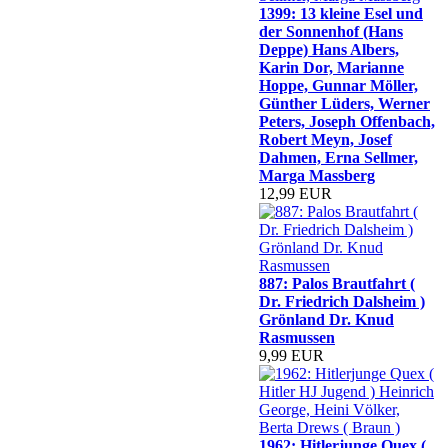
1399: 13 kleine Esel und
der Sonnenhof (Hans
Deppe) Hans Albers,
Karin Dor, Marianne
Hoppe, Gunnar Möller,
Günther Lüders, Werner
Peters, Joseph Offenbach,
Robert Meyn, Josef
Dahmen, Erna Sellmer,
Marga Massberg
12,99 EUR
887: Palos Brautfahrt (
Dr. Friedrich Dalsheim )
Grönland Dr. Knud
Rasmussen
9,99 EUR
1962: Hitlerjunge Quex (