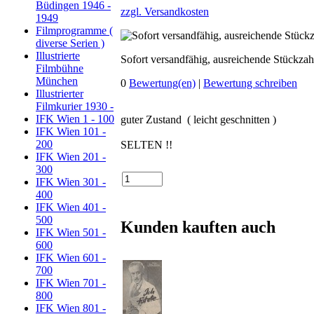
Büdingen 1946 -
zzgl. Versandkosten
1949
Filmprogramme (
diverse Serien )
Illustrierte
Sofort versandfähig, ausreichende Stückzah
Filmbühne
München
0
Bewertung(en)
|
Bewertung schreiben
Illustrierter
Filmkurier 1930 -
IFK Wien 1 - 100
guter Zustand ( leicht geschnitten )
IFK Wien 101 -
200
SELTEN !!
IFK Wien 201 -
300
IFK Wien 301 -
400
IFK Wien 401 -
500
Kunden kauften auch
IFK Wien 501 -
600
IFK Wien 601 -
700
IFK Wien 701 -
800
IFK Wien 801 -