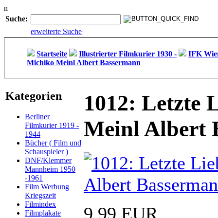
n
Suche:
erweiterte Suche
Startseite
Illustrierter Filmkurier 1930 -
IFK Wien
Michiko Meinl Albert Bassermann
Kategorien
1012: Letzte 
Berliner
Meinl Albert
Filmkurier 1919 -
1944
Bücher ( Film und
Schauspieler )
DNF/Klemmer
Mannheim 1950
-1961
Film Werbung
Kriegszeit
Filmindex
9,99 EUR
Filmplakate