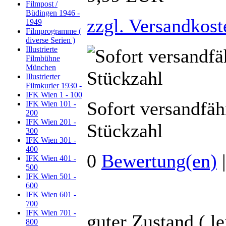
Filmpost /
Büdingen 1946 -
zzgl. Versandkost
1949
Filmprogramme (
diverse Serien )
Illustrierte
Filmbühne
München
Illustrierter
Filmkurier 1930 -
IFK Wien 1 - 100
Sofort versandfäh
IFK Wien 101 -
200
IFK Wien 201 -
Stückzahl
300
IFK Wien 301 -
400
0
Bewertung(en)
IFK Wien 401 -
500
IFK Wien 501 -
600
IFK Wien 601 -
700
IFK Wien 701 -
guter Zustand ( le
800