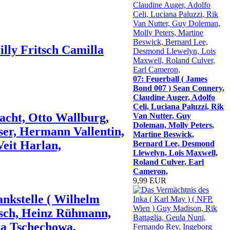
lly Fritsch Camilla
07: Feuerball ( James
Bond 007 ) Sean Connery,
Claudine Auger, Adolfo
Celi, Luciana Paluzzi, Rik
acht, Otto Wallburg,
Van Nutter, Guy
Doleman, Molly Peters,
er, Hermann Vallentin,
Martine Beswick,
eit Harlan,
Bernard Lee, Desmond
Llewelyn, Lois Maxwell,
Roland Culver, Earl
Cameron,
9,99 EUR
ankstelle ( Wilhelm
itsch, Heinz Rühmann,
ga Tschechowa,