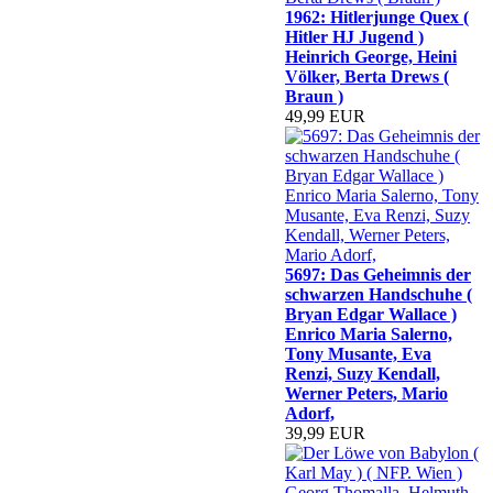
1962: Hitlerjunge Quex (
Hitler HJ Jugend )
Heinrich George, Heini
Völker, Berta Drews (
Braun )
49,99 EUR
5697: Das Geheimnis der
schwarzen Handschuhe (
Bryan Edgar Wallace )
Enrico Maria Salerno,
Tony Musante, Eva
Renzi, Suzy Kendall,
Werner Peters, Mario
Adorf,
39,99 EUR