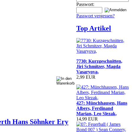
Passwort:
Passwort vergessen?
Top Artikel
7730: Kurzgeschnitten,
Jiri Schmitzer, Magda
Vasaryova,
2,99 EUR
427: Münchhausen, Hans
Albers, Ferdinand
Marian, Leo Slezak,
14,99 EUR
erth Hans Söhnker Ery