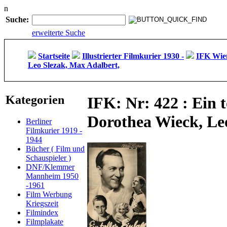
n
Suche:
erweiterte Suche
Startseite
Illustrierter Filmkurier 1930 -
IFK Wien
Leo Slezak, Max Adalbert,
Kategorien
IFK: Nr: 422 : Ein t
Dorothea Wieck, Le
Berliner
Filmkurier 1919 -
1944
Bücher ( Film und
Schauspieler )
DNF/Klemmer
Mannheim 1950
-1961
Film Werbung
Kriegszeit
Filmindex
Filmplakate