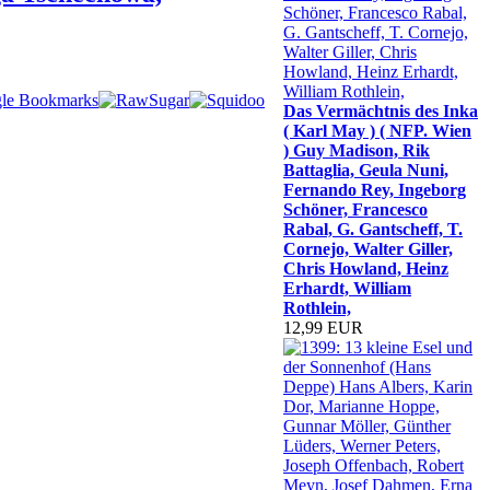
Das Vermächtnis des Inka
( Karl May ) ( NFP. Wien
) Guy Madison, Rik
Battaglia, Geula Nuni,
Fernando Rey, Ingeborg
Schöner, Francesco
Rabal, G. Gantscheff, T.
Cornejo, Walter Giller,
Chris Howland, Heinz
Erhardt, William
Rothlein,
12,99 EUR