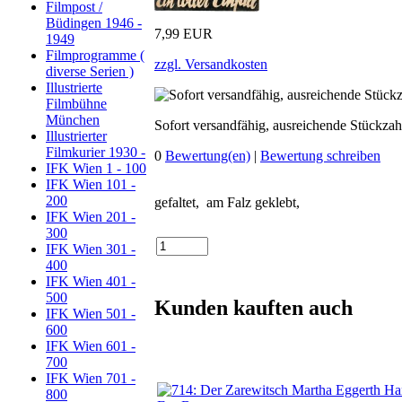
Filmpost /
Büdingen 1946 -
7,99 EUR
1949
Filmprogramme (
zzgl. Versandkosten
diverse Serien )
Illustrierte
Filmbühne
München
Sofort versandfähig, ausreichende Stückzah
Illustrierter
Filmkurier 1930 -
0
Bewertung(en)
|
Bewertung schreiben
IFK Wien 1 - 100
IFK Wien 101 -
200
gefaltet, am Falz geklebt,
IFK Wien 201 -
300
IFK Wien 301 -
400
IFK Wien 401 -
500
Kunden kauften auch
IFK Wien 501 -
600
IFK Wien 601 -
700
IFK Wien 701 -
800