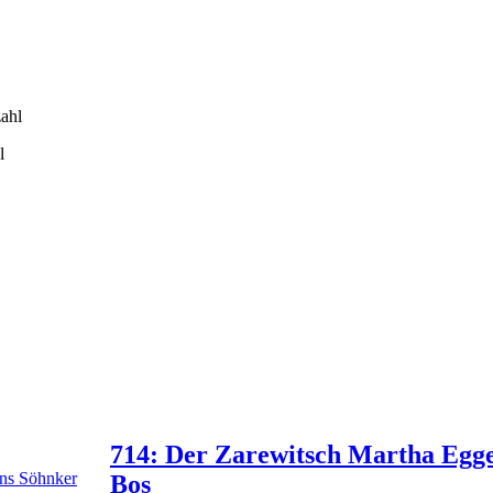
l
714: Der Zarewitsch Martha Egg
Bos