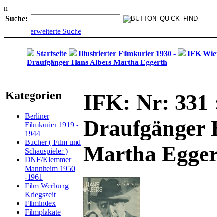
n
Suche:
erweiterte Suche
Startseite
Illustrierter Filmkurier 1930 -
IFK Wien
Draufgänger Hans Albers Martha Eggerth
Kategorien
IFK: Nr: 331 
Berliner
Draufgänger 
Filmkurier 1919 -
1944
Bücher ( Film und
Martha Egger
Schauspieler )
DNF/Klemmer
Mannheim 1950
-1961
Film Werbung
Kriegszeit
Filmindex
Filmplakate