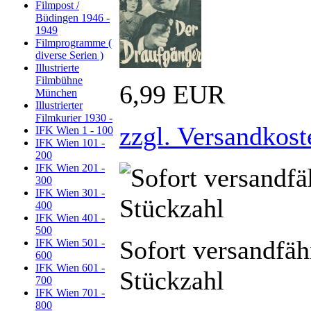
Filmpost /
Büdingen 1946 -
1949
Filmprogramme (
diverse Serien )
Illustrierte
Filmbühne
6,99 EUR
München
Illustrierter
Filmkurier 1930 -
zzgl. Versandkost
IFK Wien 1 - 100
IFK Wien 101 -
200
IFK Wien 201 -
300
IFK Wien 301 -
400
IFK Wien 401 -
500
Sofort versandfäh
IFK Wien 501 -
600
IFK Wien 601 -
Stückzahl
700
IFK Wien 701 -
800