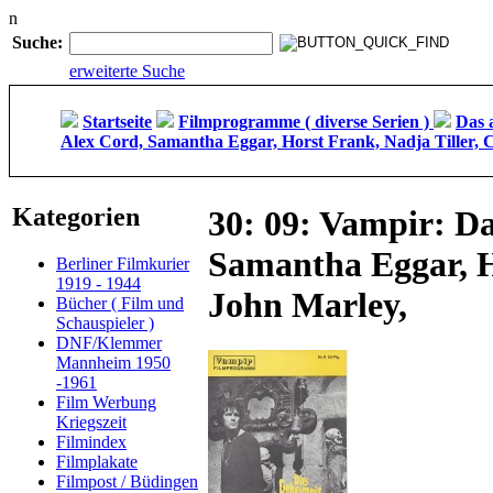
n
Suche:
erweiterte Suche
Startseite
Filmprogramme ( diverse Serien )
Das 
Alex Cord, Samantha Eggar, Horst Frank, Nadja Tiller, C
Kategorien
30: 09: Vampir: Da
Samantha Eggar, Ho
Berliner Filmkurier
1919 - 1944
John Marley,
Bücher ( Film und
Schauspieler )
DNF/Klemmer
Mannheim 1950
-1961
Film Werbung
Kriegszeit
Filmindex
Filmplakate
Filmpost / Büdingen