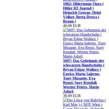
1962: Hitlerjunge Quex (
Hitler HJ Jugend )
Heinrich George, Heini
Völker, Berta Drews (
Braun )
49,99 EUR
5697: Das Geheimnis der
schwarzen Handschuhe (
Bryan Edgar Wallace )
Enrico Maria Salerno,
Tony Musante, Eva
Renzi, Suzy Kendall,
Werner Peters, Mario
Adorf,
39,99 EUR