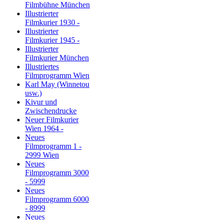
Filmbühne München
Illustrierter
Filmkurier 1930 -
Illustrierter
Filmkurier 1945 -
Illustrierter
Filmkurier München
Illustriertes
Filmprogramm Wien
Karl May (Winnetou
usw.)
Kivur und
Zwischendrucke
Neuer Filmkurier
Wien 1964 -
Neues
Filmprogramm 1 -
2999 Wien
Neues
Filmprogramm 3000
- 5999
Neues
Filmprogramm 6000
- 8999
Neues