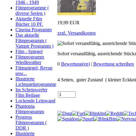
1946 - 1949
Filmprogramme (
diverse Serien )
Aktuelle Film
19,99 EUR
Bücher 10 PF.
Cinema Programm
zzgl. Versandkosten
Das aktuelle
Filmprogramm (
Vampir Programm )
Film - Spiegel
Sofort versandfähig, ausreichende Stück
Filmprogramm
Wiedleroither
0
Bewertung(en)
|
Bewertung schreiben
Filmspiegel, Revue
usw...
Illustrierte
4 Seiten, guter Zustand ( kleiner Eckknic
Lichtspielprogramme
Im Scheinwerfer
Film Beilage
Lockende Leinwand
Phantopia
Filmprogramm
Progress
Filmprogramm (
DDR )
Illustrierte