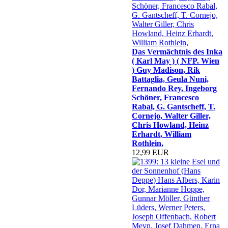
Das Vermächtnis des Inka
( Karl May ) ( NFP. Wien
) Guy Madison, Rik
Battaglia, Geula Nuni,
Fernando Rey, Ingeborg
Schöner, Francesco
Rabal, G. Gantscheff, T.
Cornejo, Walter Giller,
Chris Howland, Heinz
Erhardt, William
Rothlein,
12,99 EUR