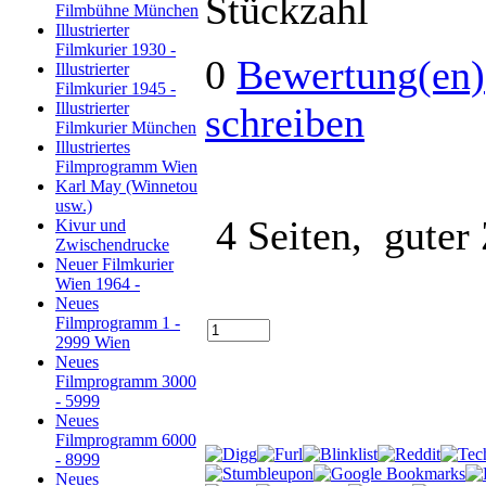
Stückzahl
Filmbühne München
Illustrierter
Filmkurier 1930 -
0
Bewertung(en)
Illustrierter
Filmkurier 1945 -
Illustrierter
schreiben
Filmkurier München
Illustriertes
Filmprogramm Wien
Karl May (Winnetou
usw.)
4 Seiten, gute
Kivur und
Zwischendrucke
Neuer Filmkurier
Wien 1964 -
Neues
Filmprogramm 1 -
2999 Wien
Neues
Filmprogramm 3000
- 5999
Neues
Filmprogramm 6000
- 8999
Neues