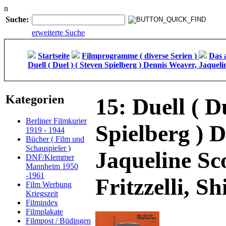
n
Suche:
erweiterte Suche
Startseite
Filmprogramme ( diverse Serien )
Das 
Duell ( Duel ) ( Steven Spielberg ) Dennis Weaver, Jaquelin
Kategorien
15: Duell ( D
Berliner Filmkurier
Spielberg ) 
1919 - 1944
Bücher ( Film und
Schauspieler )
Jaqueline Sc
DNF/Klemmer
Mannheim 1950
-1961
Fritzzelli, S
Film Werbung
Kriegszeit
Filmindex
Filmplakate
Filmpost / Büdingen