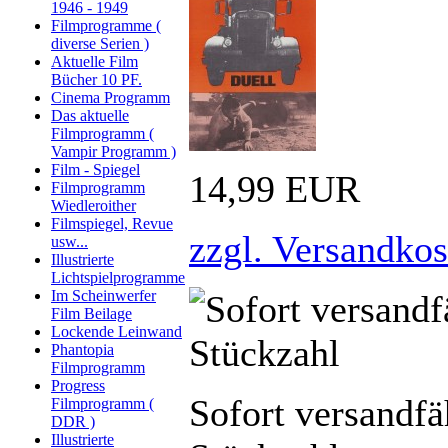
1946 - 1949
Filmprogramme (
diverse Serien )
Aktuelle Film
Bücher 10 PF.
Cinema Programm
Das aktuelle
Filmprogramm (
Vampir Programm )
Film - Spiegel
14,99 EUR
Filmprogramm
Wiedleroither
Filmspiegel, Revue
zzgl. Versandkos
usw...
Illustrierte
Lichtspielprogramme
Im Scheinwerfer
Film Beilage
Lockende Leinwand
Phantopia
Filmprogramm
Progress
Sofort versandfä
Filmprogramm (
DDR )
Illustrierte