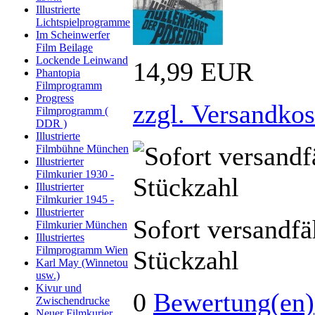
Illustrierte
Lichtspielprogramme
Im Scheinwerfer
Film Beilage
Lockende Leinwand
14,99 EUR
Phantopia
Filmprogramm
Progress
zzgl. Versandkos
Filmprogramm (
DDR )
Illustrierte
Filmbühne München
Illustrierter
Filmkurier 1930 -
Illustrierter
Filmkurier 1945 -
Illustrierter
Sofort versandfä
Filmkurier München
Illustriertes
Filmprogramm Wien
Stückzahl
Karl May (Winnetou
usw.)
Kivur und
0
Bewertung(en)
Zwischendrucke
Neuer Filmkurier