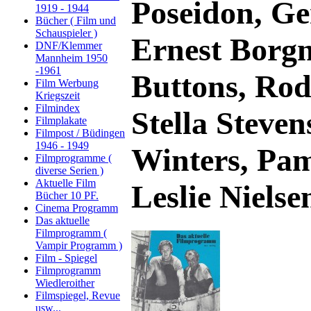
Poseidon, G
1919 - 1944
Bücher ( Film und
Schauspieler )
Ernest Borgn
DNF/Klemmer
Mannheim 1950
-1961
Buttons, Ro
Film Werbung
Kriegszeit
Filmindex
Stella Steven
Filmplakate
Filmpost / Büdingen
1946 - 1949
Winters, Pam
Filmprogramme (
diverse Serien )
Aktuelle Film
Leslie Nielse
Bücher 10 PF.
Cinema Programm
Das aktuelle
Filmprogramm (
Vampir Programm )
Film - Spiegel
Filmprogramm
Wiedleroither
Filmspiegel, Revue
usw...