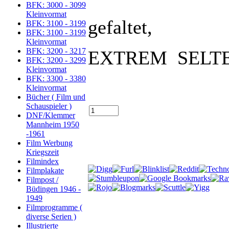
BFK: 3000 - 3099
Kleinvormat
gefaltet,
BFK: 3100 - 3199
BFK: 3100 - 3199
Kleinvormat
BFK: 3200 - 3217
EXTREM SELTE
BFK: 3200 - 3299
Kleinvormat
BFK: 3300 - 3380
Kleinvormat
Bücher ( Film und
Schauspieler )
DNF/Klemmer
Mannheim 1950
-1961
Film Werbung
Kriegszeit
Filmindex
Filmplakate
Filmpost /
Büdingen 1946 -
1949
Filmprogramme (
diverse Serien )
Illustrierte