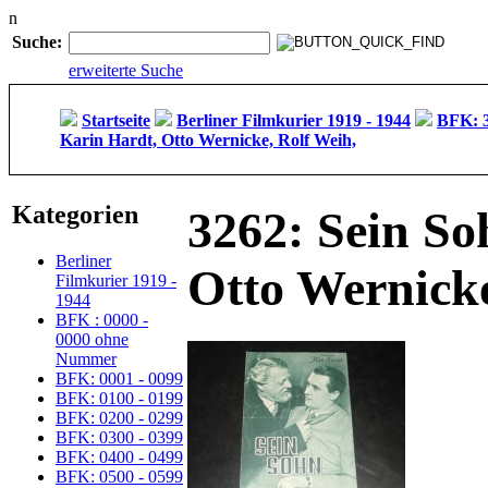
n
Suche:
erweiterte Suche
Startseite
Berliner Filmkurier 1919 - 1944
BFK: 3
Karin Hardt, Otto Wernicke, Rolf Weih,
Kategorien
3262: Sein So
Berliner
Otto Wernicke
Filmkurier 1919 -
1944
BFK : 0000 -
0000 ohne
Nummer
BFK: 0001 - 0099
BFK: 0100 - 0199
BFK: 0200 - 0299
BFK: 0300 - 0399
BFK: 0400 - 0499
BFK: 0500 - 0599