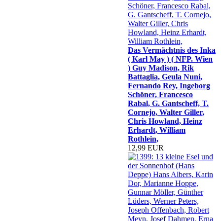
Das Vermächtnis des Inka
( Karl May ) ( NFP. Wien
) Guy Madison, Rik
Battaglia, Geula Nuni,
Fernando Rey, Ingeborg
Schöner, Francesco
Rabal, G. Gantscheff, T.
Cornejo, Walter Giller,
Chris Howland, Heinz
Erhardt, William
Rothlein,
12,99 EUR