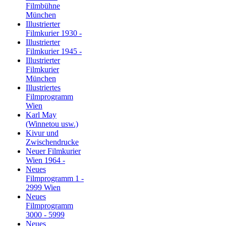
Filmbühne
München
Illustrierter
Filmkurier 1930 -
Illustrierter
Filmkurier 1945 -
Illustrierter
Filmkurier
München
Illustriertes
Filmprogramm
Wien
Karl May
(Winnetou usw.)
Kivur und
Zwischendrucke
Neuer Filmkurier
Wien 1964 -
Neues
Filmprogramm 1 -
2999 Wien
Neues
Filmprogramm
3000 - 5999
Neues