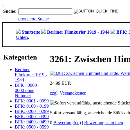
n
Suche:
erweiterte Suche
Startseite
Berliner Filmkurier 1919 - 1944
BFK: 3
Uhlen,
Kategorien
3261: Zwischen Him
Berliner
Filmkurier 1919 -
1944
24,99 EUR
BFK : 0000 -
0000 ohne
zzgl. Versandkosten
Nummer
BFK: 0001 - 0099
BFK: 0100 - 0199
BFK: 0200 - 0299
Sofort versandfähig, ausreichende Stückzah
BFK: 0300 - 0399
BFK: 0400 - 0499
0
Bewertung(en)
|
Bewertung schreiben
BFK: 0500 - 0599