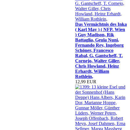
Das Vermächtnis des Inka
( Karl May ) ( NFP. Wien
) Guy Madison, Rik
Battaglia, Geula Nuni,
Fernando Rey, Ingeborg
Schöner, Francesco
Rabal, G. Gantscheff, T.
Cornejo, Walter Giller,
Chris Howland, Heinz
Erhardt, William
Rothlein,
12,99 EUR