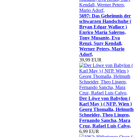
5697: Das Geheimnis der
schwarzen Handschuhe (
Bryan Edgar Wallace )
Enrico Maria Salerno,
Tony Musante, Eva
Renzi, Suzy Kendall,
Werner Peters, Mario
Adorf,
39,99 EUR
Der Löwe von Babylon (
Karl May ) ( NFP. Wien )
Georg Thomalla, Helmuth
Schneider, Theo Lingen,
Fernando Sancha, Mara
Cruz, Rafael Luis Calvo,
6,99 EUR