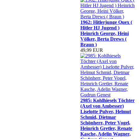
1962: Hitlerjunge Quex (
Hitler HJ Jugend )
Heinrich George, Heini
Völker, Berta Drews (
Braun )
49,99 EUR
2985: Kohlhiesels Töchter
(Axel von Ambesser)
Liselotte Pulver, Helmut
Schmid, Dietmar
Schönherr, Peter Vogel,
Heinrich Gretler, Renate
Kasche, Adelin Wagner,