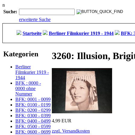
n
Suche:
erweiterte Suche
Startseite
Berliner Filmkurier 1919 - 1944
BFK: 3
Kategorien
3260: Illusion, Brig
Berliner
Filmkurier 1919 -
1944
BFK : 0000 -
0000 ohne
Nummer
BFK: 0001 - 0099
BFK: 0100 - 0199
BFK: 0200 - 0299
BFK: 0300 - 0399
4,99 EUR
BFK: 0400 - 0499
BFK: 0500 - 0599
zzgl. Versandkosten
BFK: 0600 - 0699