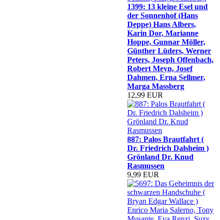
1399: 13 kleine Esel und
der Sonnenhof (Hans
Deppe) Hans Albers,
Karin Dor, Marianne
Hoppe, Gunnar Möller,
Günther Lüders, Werner
Peters, Joseph Offenbach,
Robert Meyn, Josef
Dahmen, Erna Sellmer,
Marga Massberg
12,99 EUR
887: Palos Brautfahrt (
Dr. Friedrich Dalsheim )
Grönland Dr. Knud
Rasmussen
9,99 EUR