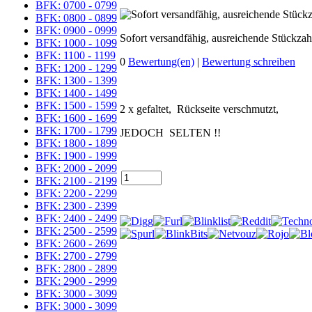
BFK: 0700 - 0799
BFK: 0800 - 0899
BFK: 0900 - 0999
Sofort versandfähig, ausreichende Stückzah
BFK: 1000 - 1099
BFK: 1100 - 1199
0
Bewertung(en)
|
Bewertung schreiben
BFK: 1200 - 1299
BFK: 1300 - 1399
BFK: 1400 - 1499
BFK: 1500 - 1599
2 x gefaltet, Rückseite verschmutzt,
BFK: 1600 - 1699
BFK: 1700 - 1799
JEDOCH SELTEN !!
BFK: 1800 - 1899
BFK: 1900 - 1999
BFK: 2000 - 2099
BFK: 2100 - 2199
BFK: 2200 - 2299
BFK: 2300 - 2399
BFK: 2400 - 2499
BFK: 2500 - 2599
BFK: 2600 - 2699
BFK: 2700 - 2799
BFK: 2800 - 2899
BFK: 2900 - 2999
BFK: 3000 - 3099
BFK: 3000 - 3099