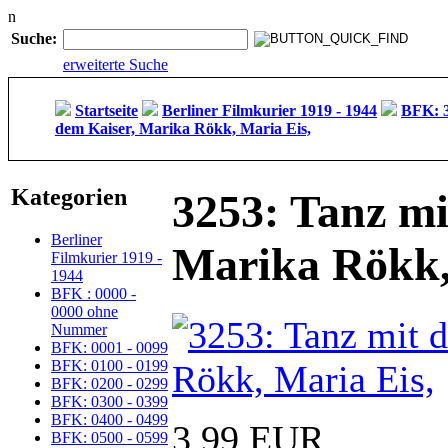
n
Suche:
erweiterte Suche
Startseite
Berliner Filmkurier 1919 - 1944
BFK: 3
dem Kaiser, Marika Rökk, Maria Eis,
Kategorien
3253: Tanz mi
Berliner
Marika Rökk,
Filmkurier 1919 -
1944
BFK : 0000 -
0000 ohne
Nummer
BFK: 0001 - 0099
BFK: 0100 - 0199
BFK: 0200 - 0299
BFK: 0300 - 0399
BFK: 0400 - 0499
3,99 EUR
BFK: 0500 - 0599