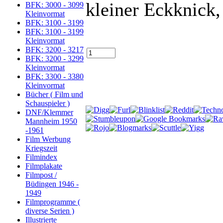
kleiner Eckknick,
BFK: 3000 - 3099
Kleinvormat
BFK: 3100 - 3199
BFK: 3100 - 3199
Kleinvormat
BFK: 3200 - 3217
BFK: 3200 - 3299
Kleinvormat
BFK: 3300 - 3380
Kleinvormat
Bücher ( Film und
Schauspieler )
DNF/Klemmer
Mannheim 1950
-1961
Film Werbung
Kriegszeit
Filmindex
Filmplakate
Filmpost /
Büdingen 1946 -
1949
Filmprogramme (
diverse Serien )
Illustrierte