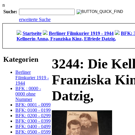
n
Suche:
erweiterte Suche
Startseite
Berliner Filmkurier 1919 - 1944
BFK: 3
Kellnerin Anna, Franziska Kinz, Elfriede Datzig,
Kategorien
3244: Die Kel
Berliner
Franziska Kin
Filmkurier 1919 -
1944
BFK : 0000 -
Datzig,
0000 ohne
Nummer
BFK: 0001 - 0099
BFK: 0100 - 0199
BFK: 0200 - 0299
BFK: 0300 - 0399
BFK: 0400 - 0499
BFK: 0500 - 0599