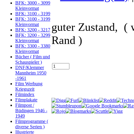
BFK: 3000 - 3099
Kleinvormat
BFK: 3100 - 3199
BFK: 3100 - 3199
guter Zustand, ( 
Kleinvormat
BFK: 3200 - 3217
BFK: 3200 - 3299
Rand )
Kleinvormat
BFK: 3300 - 3380
Kleinvormat
Bücher ( Film und
Schauspieler )
DNF/Klemmer
Mannheim 1950
-1961
Film Werbung
Kriegszeit
Filmindex
Filmplakate
Filmpost /
Büdingen 1946 -
1949
Filmprogramme (
diverse Serien )
Illustrierte