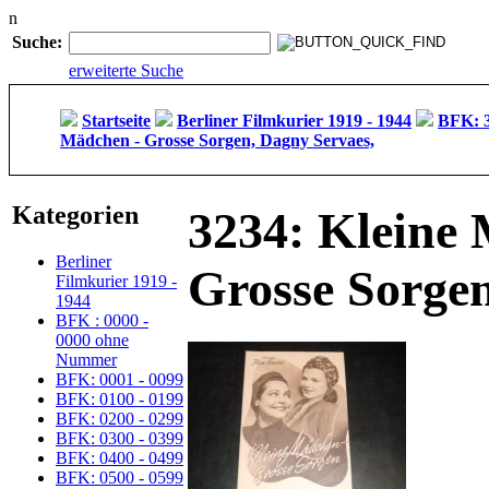
n
Suche:
erweiterte Suche
Startseite
Berliner Filmkurier 1919 - 1944
BFK: 3
Mädchen - Grosse Sorgen, Dagny Servaes,
Kategorien
3234: Kleine
Berliner
Grosse Sorgen
Filmkurier 1919 -
1944
BFK : 0000 -
0000 ohne
Nummer
BFK: 0001 - 0099
BFK: 0100 - 0199
BFK: 0200 - 0299
BFK: 0300 - 0399
BFK: 0400 - 0499
BFK: 0500 - 0599