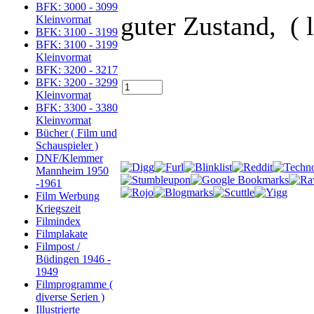
BFK: 3000 - 3099
guter Zustand, ( l
Kleinvormat
BFK: 3100 - 3199
BFK: 3100 - 3199
Kleinvormat
BFK: 3200 - 3217
BFK: 3200 - 3299
Kleinvormat
BFK: 3300 - 3380
Kleinvormat
Bücher ( Film und
Schauspieler )
DNF/Klemmer
Mannheim 1950
-1961
Film Werbung
Kriegszeit
Filmindex
Filmplakate
Filmpost /
Büdingen 1946 -
1949
Filmprogramme (
diverse Serien )
Illustrierte