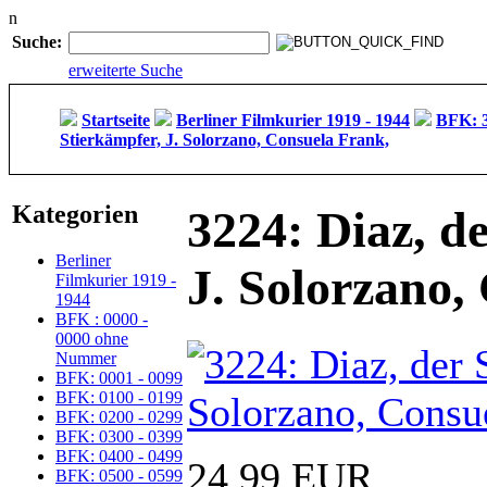
n
Suche:
erweiterte Suche
Startseite
Berliner Filmkurier 1919 - 1944
BFK: 3
Stierkämpfer, J. Solorzano, Consuela Frank,
Kategorien
3224: Diaz, d
Berliner
J. Solorzano,
Filmkurier 1919 -
1944
BFK : 0000 -
0000 ohne
Nummer
BFK: 0001 - 0099
BFK: 0100 - 0199
BFK: 0200 - 0299
BFK: 0300 - 0399
BFK: 0400 - 0499
24,99 EUR
BFK: 0500 - 0599