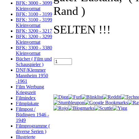
BFK: 3000 - 3099
Rand )
Kleinvormat
BFK: 3100 - 3199
BFK: 3100 - 3199
Kleinvormat
SELTEN !!!
BFK: 3200 - 3217
BFK: 3200 - 3299
Kleinvormat
BFK: 3300 - 3380
Kleinvormat
Bücher ( Film und
Schauspieler )
DNF/Klemmer
Mannheim 1950
-1961
Film Werbung
Kriegszeit
Filmindex
Filmplakate
Filmpost /
Büdingen 1946 -
1949
Filmprogramme (
diverse Serien )
Illustrierte